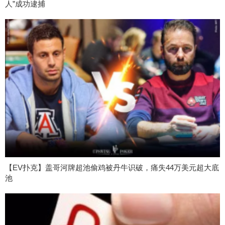
人”成功逮捕
【EV扑克】盖哥河牌超池偷鸡被丹牛识破，痛失44万美元超大底
池