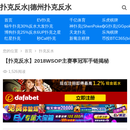
扑克反水|德州扑克反水
首页
EV扑克
千亿体育
乐虎棋牌
蜗牛扑克30%反水
大发扑克
神扑克(ShenPoker)
GG扑克(GGpok
博狗扑克25%反水
6UP扑克之星
天龙扑克
乐淘棋牌
红星扑克
秒Call扑克
新葡京棋牌
币投BTC365(bit
您的位置
首页
扑克反水
【扑克反水】2018WSOP主赛事冠军手链揭秘
1,526
阅读