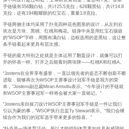
手链镶有356颗白钻，共计25.5克拉；626颗黑钻，共计14.8
克拉；还有194颗耀眼的红宝石，重量3.8克拉。
手链两侧主体均采用了扑克四种花色图形的设计，从左到右
依次是方块、黑桃、红桃和梅花。链身中央是用红宝石镶嵌
的“WSOP”字样，周围布满白钻，边框选用的是黑钻，这让整
条手链看起来更具有层次感。
手链的最大特别之处就是主体运用了翻盖设计，就像可以打
开的怀表一样。打开之后能看到两张牌——红桃K和红桃A。
“Jostens在业界享有盛誉，一直以领先者的姿态不断创新不断
进取，能够再次为WSOP主赛事设计冠军手链是我方的荣
幸，”Jostens副总裁Miran Armutlu表示。“今年设计的手链就
和WSOP主赛事冠军一样将会被大家一直铭记。”
“Jostens亲自操刀设计WSOP主赛事冠军手链是一件让我们
引以为豪的事，”WSOP执行总监Ty Stewart表示。“我们会继
续合作为我们的冠军选手带来更多的惊喜。”
“扑克是一项体育活动，所以才能得到体育界如此具有威望的