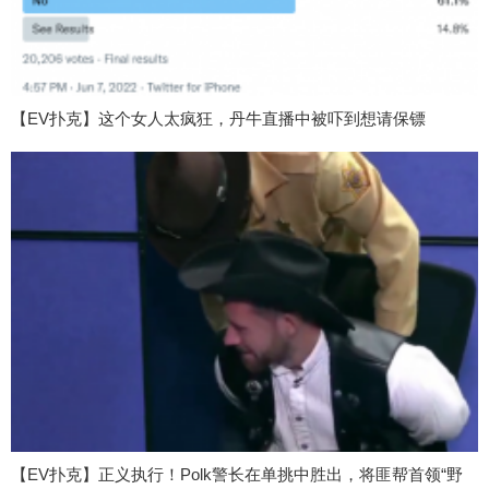
【EV扑克】这个女人太疯狂，丹牛直播中被吓到想请保镖
【EV扑克】正义执行！Polk警长在单挑中胜出，将匪帮首领“野