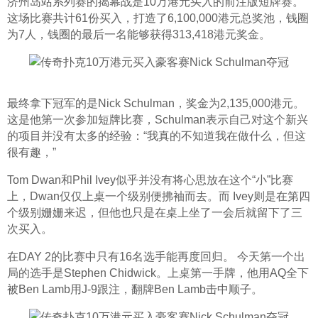
济州岛站系列赛的揭幕战是10万港元买入的前注版短牌赛。
这场比赛共计61份买入，打造了6,100,000港元总奖池，钱圈
为7人，钱圈的最后一名能够获得313,418港元奖金。
最终拿下冠军的是Nick Schulman，奖金为2,135,000港元。
这是他第一次参加短牌比赛，Schulman表示自己对这个新兴
的项目并没有太多的经验：“我真的不知道我在做什么，但这
很有趣，”
Tom Dwan和Phil Ivey似乎并没有将心思放在这个“小”比赛
上，Dwan仅仅上桌一个级别便拂袖而去。而 Ivey则是在第四
个级别姗姗来迟，但他也只是在桌上坐了一会后就留下了三
次买入。
在DAY 2的比赛中只有16名选手能再度回归。 今天第一个出
局的选手是Stephen Chidwick。上桌第一手牌，他用AQ全下
被Ben Lamb用J-9跟注，翻牌Ben Lamb击中顺子。