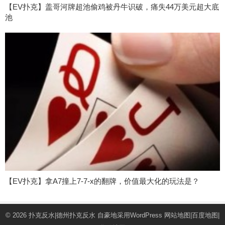
【EV扑克】盖哥河牌超池偷鸡被丹牛识破，痛失44万美元超大底
池
【EV扑克】拿A7撞上7-7-x的翻牌，价值最大化的玩法是？
© 2026
扑克反水|德州扑克反水
自豪地采用WordPress
网站地图
|
百度地图
|