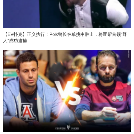
【EV扑克】正义执行！Polk警长在单挑中胜出，将匪帮首领“野
人”成功逮捕