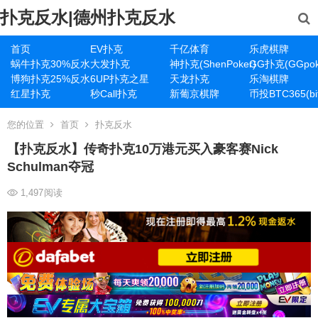
扑克反水|德州扑克反水
首页
EV扑克
千亿体育
乐虎棋牌
蜗牛扑克30%反水
大发扑克
神扑克(ShenPoker)
GG扑克(GGpok
博狗扑克25%反水
6UP扑克之星
天龙扑克
乐淘棋牌
红星扑克
秒Call扑克
新葡京棋牌
币投BTC365(bit
您的位置
首页
扑克反水
【扑克反水】传奇扑克10万港元买入豪客赛Nick
Schulman夺冠
1,497
阅读