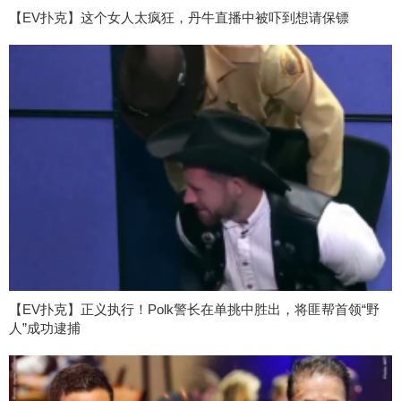
【EV扑克】这个女人太疯狂，丹牛直播中被吓到想请保镖
【EV扑克】正义执行！Polk警长在单挑中胜出，将匪帮首领“野
人”成功逮捕