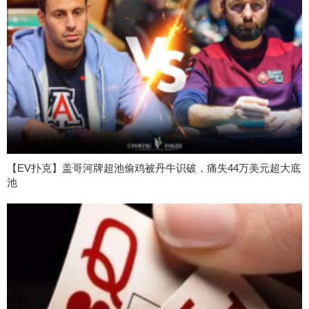
【EV扑克】盖哥河牌超池偷鸡被丹牛识破，痛失44万美元超大底
池