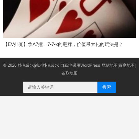
【EV扑克】拿A7撞上7-7-x的翻牌，价值最大化的玩法是？
© 2026
扑克反水|德州扑克反水
自豪地采用WordPress
网站地图
|
百度地图
|
谷歌地图
搜索