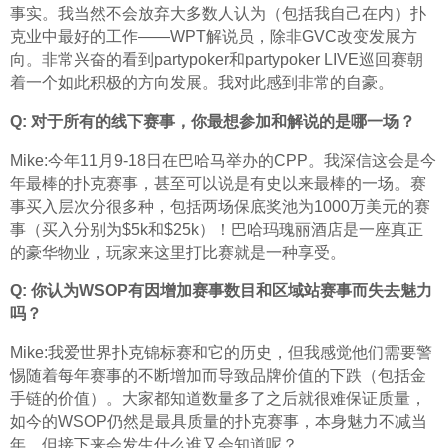
事实。我当然不会放弃大多数人认为（包括我自己在内）扑
克业中最好的工作——WPT解说员，除非GVC改变发展方
向。非常兴奋的看到partypoker和partypoker LIVE巡回赛朝
着一个如此积极的方向发展。我对此感到非常的自豪。
Q: 对于所有的线下赛事，你最想参加和解说的是哪一场？
Mike:今年11月9-18日在巴哈马举办的CPP。我深信这会是今
年最棒的扑克赛事，甚至可以说是有史以来最棒的一场。赛
事买入层次分很多种，包括两场保底奖池为1000万美元的赛
事（买入分别为$5k和$25k）！巴哈玛瑰丽酒店是一座真正
的豪华物业，玩家来这里打比赛就是一种享受。
Q: 你认为WSOP有因增加赛事数目和区域站赛事而失去魅力
吗？
Mike:我爱世界扑克锦标赛和它的历史，但我感觉他们需要警
惕随着每年赛事的不断增加而导致品牌价值的下跌（包括金
手链的价值）。大家都知道数量多了之后就很难保证质量，
如今的WSOP仍然是最具质量的扑克赛事，本身魅力不减当
年，但接下来会发生什么谁又会知道呢？