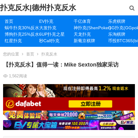
扑克反水|德州扑克反水
首页
EV扑克
千亿体育
乐虎棋牌
蜗牛扑克30%反水
大发扑克
神扑克(ShenPoker)
GG扑克(GGpok
博狗扑克25%反水
6UP扑克之星
天龙扑克
乐淘棋牌
红星扑克
秒Call扑克
新葡京棋牌
币投BTC365(bit
您的位置
首页
扑克反水
【扑克反水】值得一读：Mike Sexton独家采访
1,562
阅读