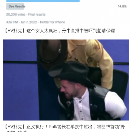
【EV扑克】这个女人太疯狂，丹牛直播中被吓到想请保镖
【EV扑克】正义执行！Polk警长在单挑中胜出，将匪帮首领“野