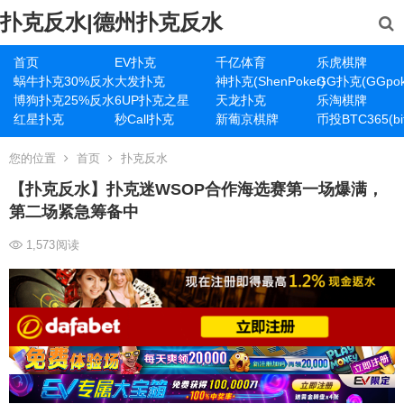
扑克反水|德州扑克反水
首页
EV扑克
千亿体育
乐虎棋牌
蜗牛扑克30%反水
大发扑克
神扑克(ShenPoker)
GG扑克(GGpok
博狗扑克25%反水
6UP扑克之星
天龙扑克
乐淘棋牌
红星扑克
秒Call扑克
新葡京棋牌
币投BTC365(bit
您的位置
首页
扑克反水
【扑克反水】扑克迷WSOP合作海选赛第一场爆满，
第二场紧急筹备中
1,573
阅读