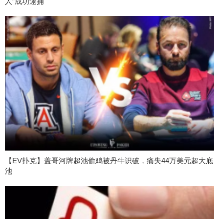
人”成功逮捕
【EV扑克】盖哥河牌超池偷鸡被丹牛识破，痛失44万美元超大底
池