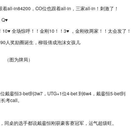
all-in84200，CO位也跟着all-in，三家all-in！刺激了！
Q♥️
set！10♥️ 全场惊呼！！金刚10！！3♥️ ，金刚收两家！！太会发了
（图为牌局）
恒3-bet到3w7，UTG+1位4-bet 到6w4，戴銮恒5-bet到
恒长考call。
戴銮恒拿下对手，同桌的选手都说戴銮恒刚获豪客赛冠军，运气超级旺。