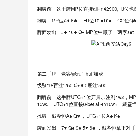
翻牌前：这手牌MP位直接all-in42900,HJ位也跟着
摊牌：MP位A♦️ K♣️ ，HJ位10 ♦️10♠️ ，CO位Q♣️ 
牌面发出：J♣️ 10♣️ Q♠️ MP位中顺子！两家
第二手牌，豪客赛冠军buff加成
级别:18盲注:2500/5000底注:500
翻牌前：这手牌UTG+1位开局加注到1w2，MP位戴銮
13w5，UTG+1位直接6-bet all-in16w+，戴銮
摊牌：戴銮恒A♠️ Q♥️ ，UTG+1位A♣️ K♠️
牌面发出：7♥️ Q♠️ 9♠️ 5♥️ 6♣️ ，