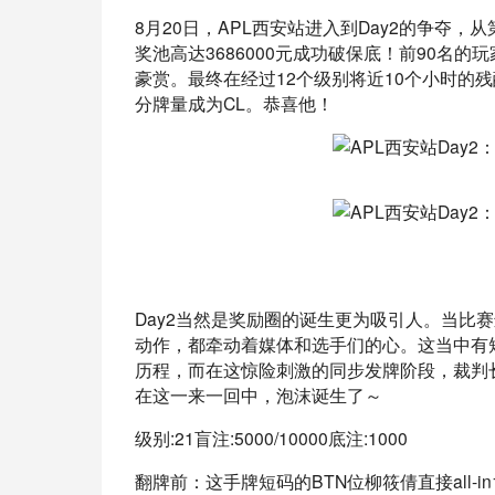
8月20日，APL西安站进入到Day2的争夺
奖池高达3686000元成功破保底！前90名的玩
豪赏。最终在经过12个级别将近10个小时的残酷
分牌量成为CL。恭喜他！
Day2当然是奖励圈的诞生更为吸引人。当比
动作，都牵动着媒体和选手们的心。这当中有
历程，而在这惊险刺激的同步发牌阶段，裁判
在这一来一回中，泡沫诞生了～
级别:21盲注:5000/10000底注:1000
翻牌前：这手牌短码的BTN位柳筱倩直接all-in1