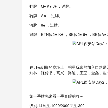
翻牌：Q♦️ K♥️ J♦️ ，过牌。
转牌：A♣️ ，过牌。
河牌：8♠️ ，过牌。
摊牌：BTN位2♣️ K♣️ ，SB位2♠️ 6♥️ ，
在刀光剑影的赛场上，明星玩家的加入自然是闪
灿林，陈传书，高兴，路迪，王堃，金鑫，翟
第一手牌先来看一手血腥的牌～
级别:14盲注:1000/2000底注:300