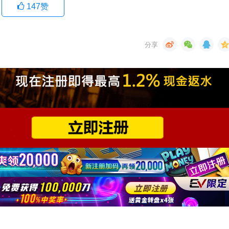
147
赞