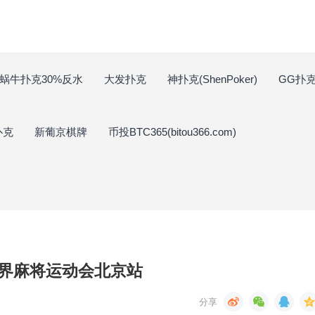
蜗牛扑克30%反水
大发扑克
神扑克(ShenPoker)
GG扑克(
扑克
新葡京棋牌
币投BTC365(bitou366.com)
界麻将运动会北京站