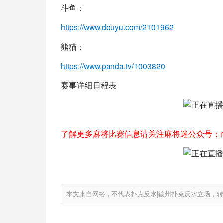
斗鱼：
https://www.douyu.com/2101962
熊猫：
https://www.panda.tv/1003820
赛事详细日程表
了解更多麻将比赛信息请关注麻将迷公众号：maj
本文来自网络，不代表扑克反水|德州扑克反水立场，转载请注明出处：htt