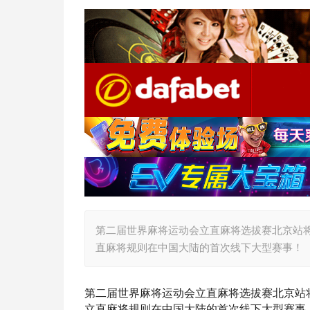
第二届世界麻将运动会立直麻将选拔赛北京站将
直麻将规则在中国大陆的首次线下大型赛事！
第二届世界麻将运动会立直麻将选拔赛北京站将
立直麻将规则在中国大陆的首次线下大型赛事