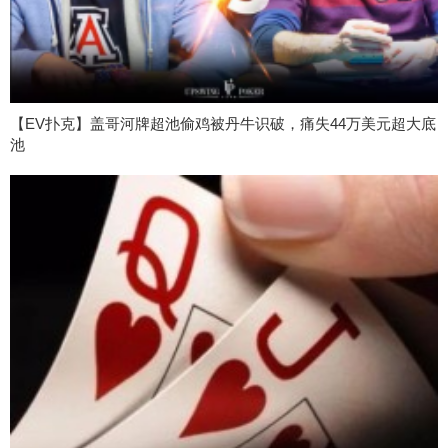
【EV扑克】盖哥河牌超池偷鸡被丹牛识破，痛失44万美元超大底
池