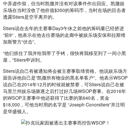
中弄虚作假，但当时凯撒并没有对该事件作出回应。凯撒娱
乐场在当时没收了他价值$350的筹码币，当时在场的目击者
透露Stiers是空手离开的。
Stiers说在去年的主赛事Day3午休之前他的筹码量已经挤进
“前9”，他表示在他去往赛场的走廊中被娱乐场安保和拉斯维
加斯警方“伏击”。
“他们抓住了我并给我带了手铐，很快将我移至到了一间小黑
屋，”Stiers申诉到。
Stiers说自己有被通知将会被主赛事取缔资格。他说娱乐场方
面告诉他自己是“凯撒所有物业的黑名单客户”。他表示WSOP
说自己在2014年12月的时候就被禁赛，可Stiers说自己在被
马里兰州娱乐场驱逐之后打过好几场WSOP赛事。在2016年
的WSOP主赛事中他还获得了比赛的第640名，奖金
$18,000，可他当时用的名字是 “Joseph Conorstiers”并注明
是华盛顿人。