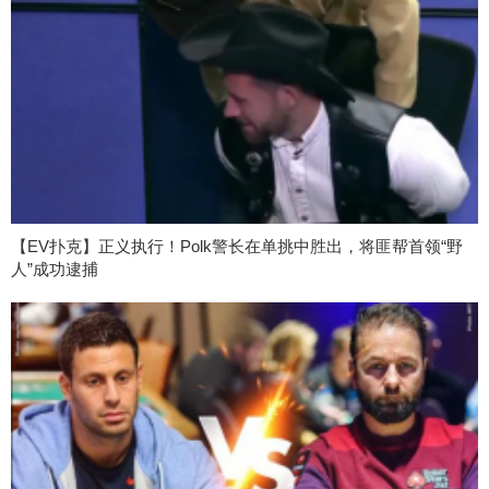
【EV扑克】正义执行！Polk警长在单挑中胜出，将匪帮首领“野
人”成功逮捕