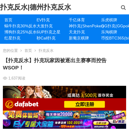
扑克反水|德州扑克反水
首页
EV扑克
千亿体育
乐虎棋牌
蜗牛扑克30%反水
大发扑克
神扑克(ShenPoker)
GG扑克(GGpok
博狗扑克25%反水
6UP扑克之星
天龙扑克
乐淘棋牌
红星扑克
秒Call扑克
新葡京棋牌
币投BTC365(bit
您的位置
首页
扑克反水
【扑克反水】扑克玩家因被逐出主赛事而控告
WSOP！
1,637
阅读