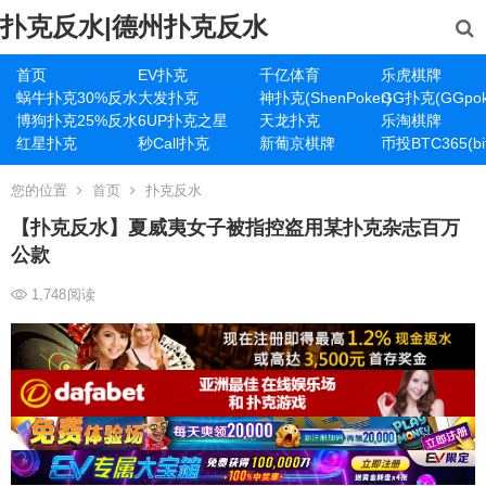
扑克反水|德州扑克反水
首页
EV扑克
千亿体育
乐虎棋牌
蜗牛扑克30%反水
大发扑克
神扑克(ShenPoker)
GG扑克(GGpok
博狗扑克25%反水
6UP扑克之星
天龙扑克
乐淘棋牌
红星扑克
秒Call扑克
新葡京棋牌
币投BTC365(bit
您的位置
首页
扑克反水
【扑克反水】夏威夷女子被指控盗用某扑克杂志百万
公款
1,748
阅读