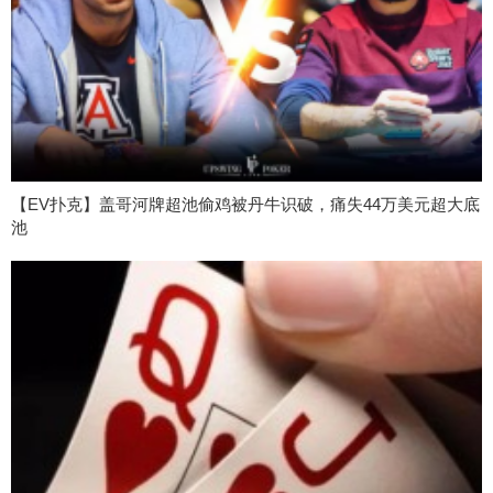
【EV扑克】盖哥河牌超池偷鸡被丹牛识破，痛失44万美元超大底
池