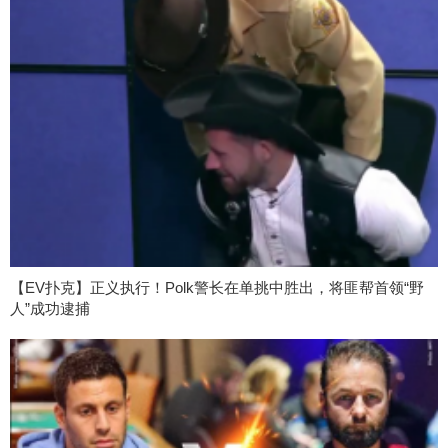
【EV扑克】正义执行！Polk警长在单挑中胜出，将匪帮首领“野
人”成功逮捕