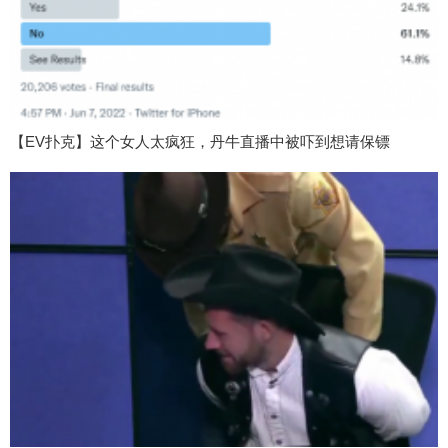
【EV扑克】这个女人太疯狂，丹牛直播中被吓到想请保镖