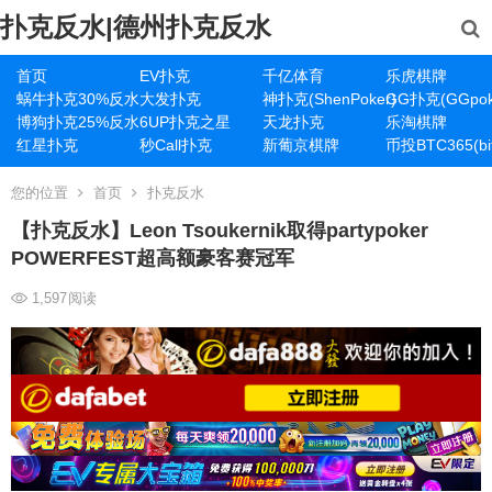
扑克反水|德州扑克反水
首页
EV扑克
千亿体育
乐虎棋牌
蜗牛扑克30%反水
大发扑克
神扑克(ShenPoker)
GG扑克(GGpok
博狗扑克25%反水
6UP扑克之星
天龙扑克
乐淘棋牌
红星扑克
秒Call扑克
新葡京棋牌
币投BTC365(bit
您的位置
首页
扑克反水
【扑克反水】Leon Tsoukernik取得partypoker
POWERFEST超高额豪客赛冠军
1,597
阅读