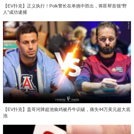
【EV扑克】正义执行！Polk警长在单挑中胜出，将匪帮首领“野
人”成功逮捕
【EV扑克】盖哥河牌超池偷鸡被丹牛识破，痛失44万美元超大底
池