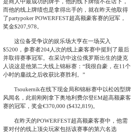
是商人中最成功的牌手，他的线下牌绩不在话下，
而他的线上牌绩也是拿得出手的，就在昨天他取得
了partypoker POWERFEST超高额豪客赛的冠军，
奖金$207,978。
这位备受争议的娱乐场大亨在一场买入
$5200，参赛者204人次的线上豪客赛中挺到了最后
并取得赛事冠军。在采访中这位俄罗斯出生的捷克
人说这是他第二大线上锦标赛：“我很自豪，在11个
小时的鏖战之后收获比赛胜利。”
Tsoukernik
在线下现金局和锦标赛中以松凶型牌
风闻名，此前刚刚拿下奥地利费尔登EM超高额豪客
赛的冠军，奖金€370,000 ($432,819)。
在昨天的POWERFEST超高额豪客赛中，他需
要对付的线上顶尖玩家包括该赛事的第六名选