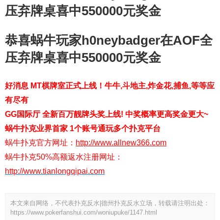
压弃牌桌喜中550000元奖金
恭喜蜗牛玩家h0neybadger在AOF全
压弃牌桌喜中550000元奖金
好消息 MT棋牌室正式上线！牛牛,斗地主,炸金花,捕鱼,等等应
有尽有
GG国际厅 全新百万靓牌头奖上线! 中奖概率更高奖金更大~
蜗牛扑克业界首家 1个账号通玩多个扑克平台
蜗牛扑克官方网址：
http://www.allnew366.com
蜗牛扑克50%高额返水注册网址：
http://www.tianlongqipai.com
本文来自网络，不代表扑克反水|德州扑克反水立场，转载请注明出处：
https://www.pokerfanshui.com/woniupuke/1147.html