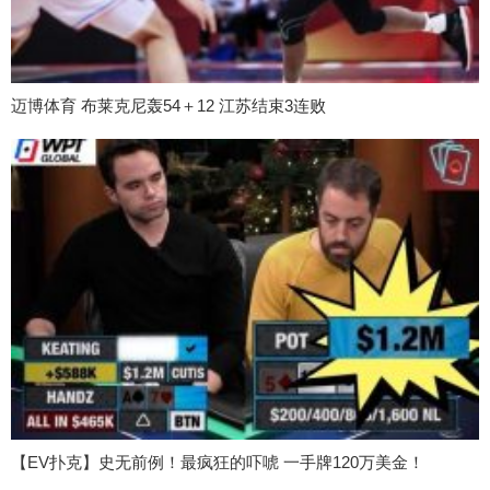
迈博体育 布莱克尼轰54＋12 江苏结束3连败
【EV扑克】史无前例！最疯狂的吓唬 一手牌120万美金！