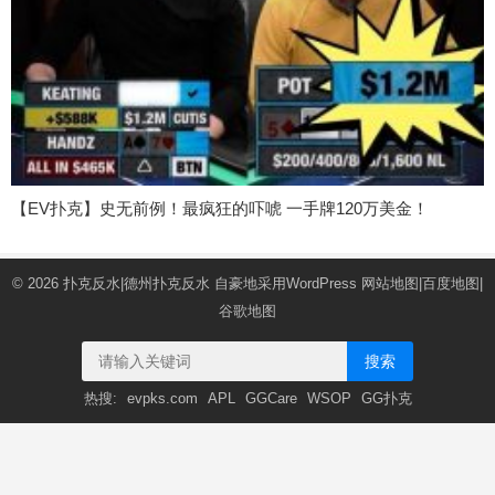
【EV扑克】史无前例！最疯狂的吓唬 一手牌120万美金！
© 2026
扑克反水|德州扑克反水
自豪地采用WordPress
网站地图
|
百度地图
|
谷歌地图
搜索
热搜:
evpks.com
APL
GGCare
WSOP
GG扑克