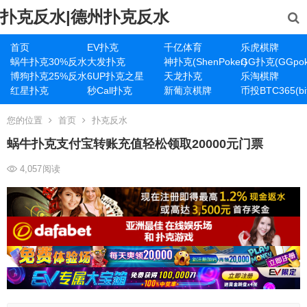
扑克反水|德州扑克反水
首页
EV扑克
千亿体育
乐虎棋牌
蜗牛扑克30%反水
大发扑克
神扑克(ShenPoker)
GG扑克(GGpok
博狗扑克25%反水
6UP扑克之星
天龙扑克
乐淘棋牌
红星扑克
秒Call扑克
新葡京棋牌
币投BTC365(bit
您的位置
首页
扑克反水
蜗牛扑克支付宝转账充值轻松领取20000元门票
4,057
阅读