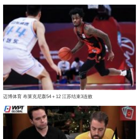
迈博体育 布莱克尼轰54＋12 江苏结束3连败