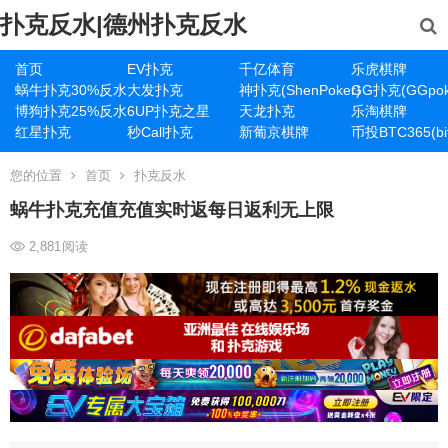
扑克反水|德州扑克反水
首页
EV扑克
千亿体育
乐虎棋牌
蜗牛扑克30%反水
大发扑克
神扑克(ShenPoker)
GG扑克(GGpok
博狗扑克25%反水
6UP扑克之星
天龙扑克
乐淘棋牌
红星扑克
秒Call扑克
新葡京棋牌
币投BTC365(bit
您的位置
首页
扑克反水
蜗牛扑克充值充值实时返每日返利无上限
2,881
阅读