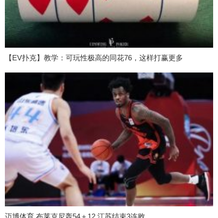
【EV扑克】教学：可玩性极高的同花76，这样打赢更多
迈博体育 布莱克尼轰54＋12 江苏结束3连败