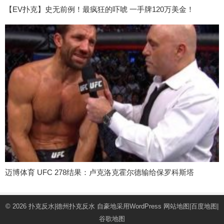
【EV扑克】史无前例！最疯狂的吓唬 一手牌120万美金！
迈博体育 UFC 278结果：卢克洛克霍尔德输给保罗科斯塔
© 2026
扑克反水|德州扑克反水
自豪地采用WordPress
网站地图
|
百度地图
|
谷歌地图