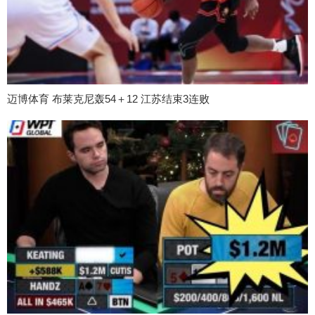
迈博体育 布莱克尼轰54＋12 江苏结束3连败