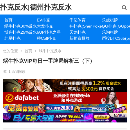
扑克反水|德州扑克反水
首页
EV扑克
千亿体育
乐虎棋牌
蜗牛扑克30%反水
大发扑克
神扑克(ShenPoker)
GG扑克(GGpok
博狗扑克25%反水
6UP扑克之星
天龙扑克
乐淘棋牌
红星扑克
秒Call扑克
新葡京棋牌
币投BTC365(bit
您的位置
首页
蜗牛扑克反水
蜗牛扑克VIP每日一手牌局解析三（下）
1,878
阅读