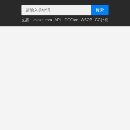
搜索
热搜:
evpks.com
APL
GGCare
WSOP
GG扑克