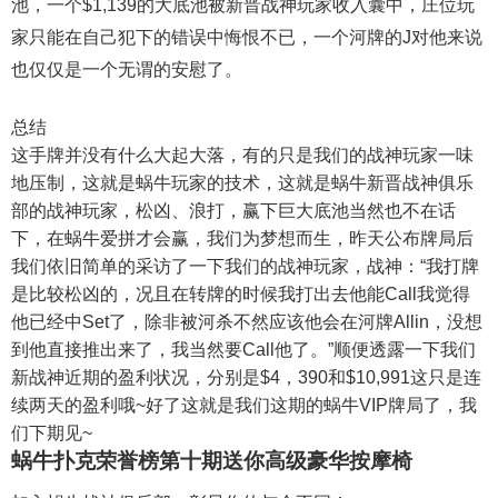
池，一个$1,139的大底池被新晋战神玩家收入囊中，庄位玩
家只能在自己犯下的错误中悔恨不已，一个河牌的J对他来说
也仅仅是一个无谓的安慰了。
总结
这手牌并没有什么大起大落，有的只是我们的战神玩家一味
地压制，这就是蜗牛玩家的技术，这就是蜗牛新晋战神俱乐
部的战神玩家，松凶、浪打，赢下巨大底池当然也不在话
下，在蜗牛爱拼才会赢，我们为梦想而生，昨天公布牌局后
我们依旧简单的采访了一下我们的战神玩家，战神：“我打牌
是比较松凶的，况且在转牌的时候我打出去他能Call我觉得
他已经中Set了，除非被河杀不然应该他会在河牌Allin，没想
到他直接推出来了，我当然要Call他了。”顺便透露一下我们
新战神近期的盈利状况，分别是$4，390和$10,991这只是连
续两天的盈利哦~好了这就是我们这期的蜗牛VIP牌局了，我
们下期见~
蜗牛扑克荣誉榜第十期送你高级豪华按摩椅