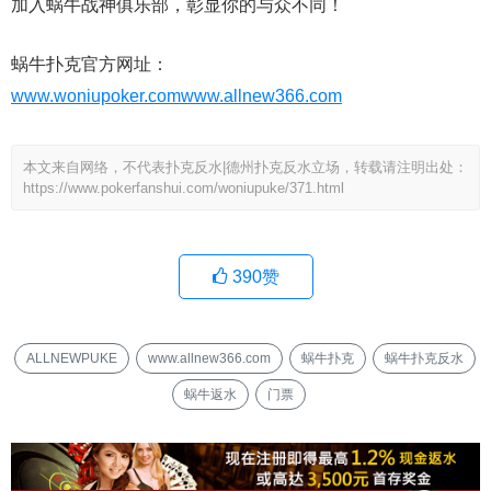
加入蜗牛战神俱乐部，彰显你的与众不同！
蜗牛扑克官方网址：
www.woniupoker.com
www.allnew366.com
本文来自网络，不代表扑克反水|德州扑克反水立场，转载请注明出处：
https://www.pokerfanshui.com/woniupuke/371.html
390
赞
ALLNEWPUKE
www.allnew366.com
蜗牛扑克
蜗牛扑克反水
蜗牛返水
门票