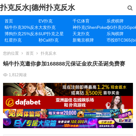
扑克反水|德州扑克反水
首页
EV扑克
千亿体育
乐虎棋牌
蜗牛扑克30%反水
大发扑克
神扑克(ShenPoker)
GG扑克(GGpok
博狗扑克25%反水
6UP扑克之星
天龙扑克
乐淘棋牌
红星扑克
秒Call扑克
新葡京棋牌
币投BTC365(bit
您的位置
首页
扑克反水
蜗牛扑克邀你参加168888元保证金欢庆圣诞免费赛
1,812
阅读