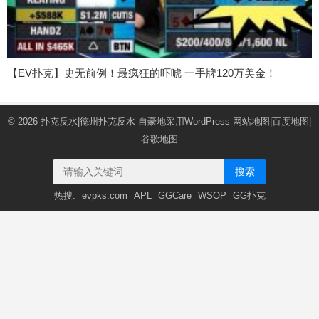
【EV扑克】史无前例！最疯狂的吓唬 一手牌120万美金！
© 2026
扑克反水|德州扑克反水
自豪地采用WordPress
网站地图
|
百度地图
|
谷歌地图
搜索
热搜:
evpks.com
APL
GGCare
WSOP
GG扑克