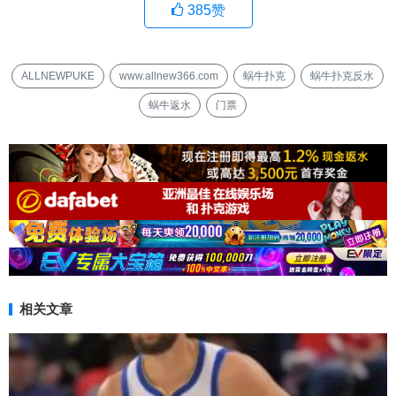
385
赞
ALLNEWPUKE
www.allnew366.com
蜗牛扑克
蜗牛扑克反水
蜗牛返水
门票
相关文章