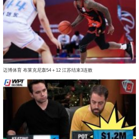
迈博体育 布莱克尼轰54＋12 江苏结束3连败