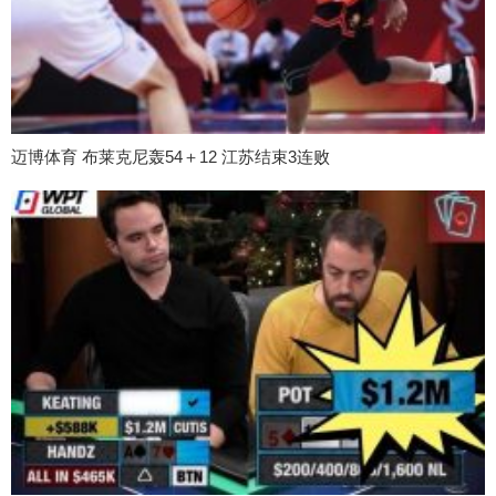
迈博体育 布莱克尼轰54＋12 江苏结束3连败