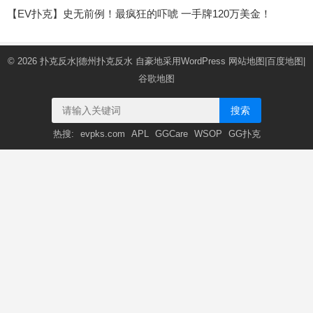
【EV扑克】史无前例！最疯狂的吓唬 一手牌120万美金！
© 2026
扑克反水|德州扑克反水
自豪地采用WordPress
网站地图
|
百度地图
|
谷歌地图
搜索
热搜:
evpks.com
APL
GGCare
WSOP
GG扑克