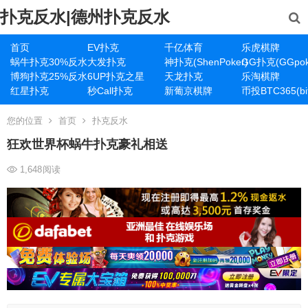
扑克反水|德州扑克反水
首页
EV扑克
千亿体育
乐虎棋牌
蜗牛扑克30%反水
大发扑克
神扑克(ShenPoker)
GG扑克(GGpok
博狗扑克25%反水
6UP扑克之星
天龙扑克
乐淘棋牌
红星扑克
秒Call扑克
新葡京棋牌
币投BTC365(bit
您的位置
首页
扑克反水
狂欢世界杯蜗牛扑克豪礼相送
1,648
阅读