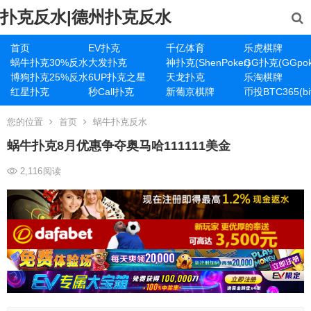
扑克反水|德州扑克反水
首页
EV扑克
千亿体育
乐虎棋牌
蜗牛扑克30%反水
大发扑克
神扑克(ShenPoker)
GG扑克(GGpok
博狗扑克25%反水
6UP扑克之星
天龙扑克
乐淘棋牌
红星扑克
秒Call扑克
新葡京棋牌
币投BTC365(bit
您的位置
首页
蜗牛扑克反水
蜗牛扑克8月优惠争夺奥马哈111111美金
2,116
阅读