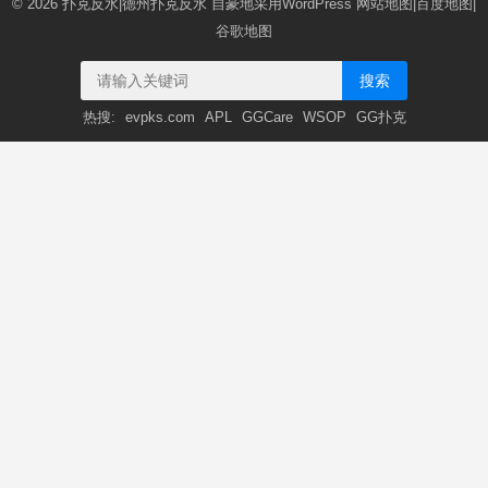
© 2026
扑克反水|德州扑克反水
自豪地采用WordPress
网站地图
|
百度地图
|
谷歌地图
搜索
热搜:
evpks.com
APL
GGCare
WSOP
GG扑克