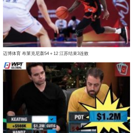
迈博体育 布莱克尼轰54＋12 江苏结束3连败