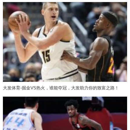
大发体育-掘金VS热火，谁能夺冠，大发助力你的致富之路！