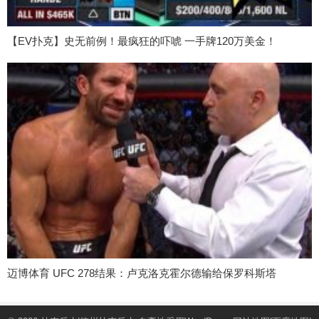
【EV扑克】史无前例！最疯狂的吓唬 一手牌120万美金！
迈博体育 UFC 278结果：卢克洛克霍尔德输给保罗科斯塔