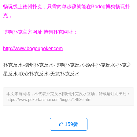
畅玩线上德州扑克，只需简单步骤就能在Bodog博狗畅玩扑
克，
博狗扑克官方网址 博狗扑克网址：
http://www.bogoupoker.com
扑克反水-德州扑克反水-博狗扑克反水-蜗牛扑克反水-扑克之
星反水-联众扑克反水-天龙扑克反水
本文来自网络，不代表扑克反水|德州扑克反水立场，转载请注明出处：
https://www.pokerfanshui.com/bogou/14826.html
159
赞