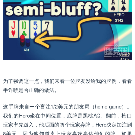
为了强调这一点，我们来看一位牌友发给我的牌例，看看
半诈唬是否正确的做法。
这手牌来自一个盲注1/2美元的朋友局（home game）。
我们的Hero坐在中间位置，底牌是黑桃AQ。翻前，枪口
玩家率先跛入，他后面的两个玩家弃牌，Hero决定加注到
8美元，因为他知道桌上玩家喜欢高估他们的牌。如果