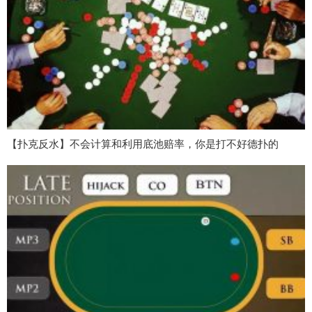
【扑克反水】不会计算和利用底池赔率，你是打不好德扑的