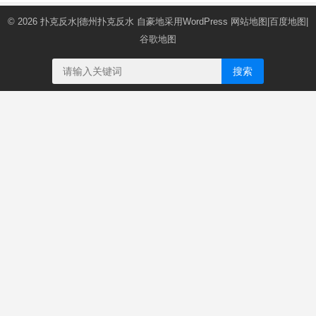
© 2026
扑克反水|德州扑克反水
自豪地采用WordPress
网站地图
|
百度地图
|
谷歌地图
搜索