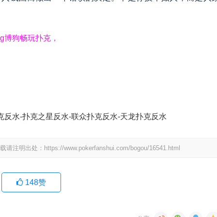
og博狗畅玩扑克，
克反水-扑克之星反水-联众扑克反水-天龙扑克反水
ps://www.pokerfanshui.com/bogou/16541.html
148
赞