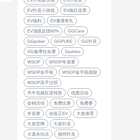
EV扑克娱乐场
EV扑克室
EV扑克小游戏
EV疯狂送票
EV福利
EV邀请有礼
EV顶级反馈60%
GGCare
GGpoker
GGPUKE
GG扑克
GG春季狂欢赛
Sashimi
WSOP
WSOP冬巡赛
WSOP金手链
WSOP金手链战报
WSOP高手过招
丹牛也疯狂逆转胜
优惠活动
促销活动
免费比赛
免费赛
冬巡赛
创造正EV
大发体育
大发官网
大发扑克
大逃杀玩法
德州扑克