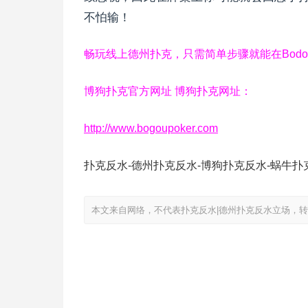
不怕输！
畅玩线上德州扑克，只需简单步骤就能在Bod
博狗扑克官方网址 博狗扑克网址：
http://www.bogoupoker.com
扑克反水-德州扑克反水-博狗扑克反水-蜗牛扑
本文来自网络，不代表扑克反水|德州扑克反水立场，转载请注明出处：htt