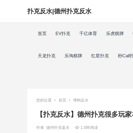
扑克反水|德州扑克反水
首页
EV扑克
千亿体育
乐虎棋牌
天龙扑克
乐淘棋牌
红星扑克
秒Call
您的位置
首页
博狗反水
【扑克反水】德州扑克很多玩家
作者:
德州扑克返水
1,586
阅读