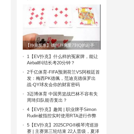
【扑克反水】德州扑克里7到Q的起手
对，我该拿什么拯救你
1
【EV扑克】什么样的冤家牌，能让
Airball纠结长考20分钟？
2
千亿体育-FIFA预测荷兰VS阿根廷首
发：梅西PK德佩，范迪克德保罗出
战-QY球友会你的财富密码
3
迈博体育 中国男篮战巴林不容有失
周琦归队能否复出？
4
【EV扑克】趣闻 | 职业牌手Simon
Rudin被指控实时使用RTA进行作弊
5
【EV扑克】2025CPG®横琴湾巡游
赛 | 主赛第三轮结束 22人晋级，夏泽