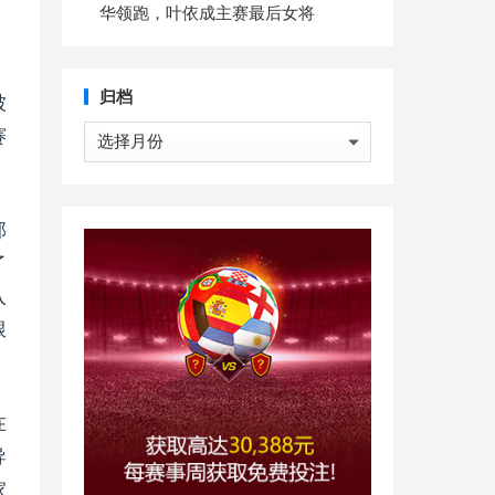
华领跑，叶依成主赛最后女将
被
归档
赛
归
档
那
了
入
跟
在
导
家