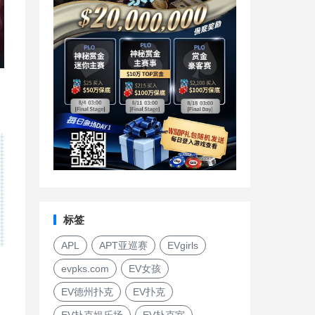
福
标签
APL
APT亚巡赛
EVgirls
evpks.com
EV女孩
EV德州扑克
EV扑克