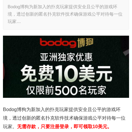
Bodog博狗为新加入的扑克玩家提供安全且公平的游戏环
境，透过创新的匿名扑克软件技术确保游戏公平对待每一位
玩家…
Bodog博狗为新加入的扑克玩家提供安全且公平的游戏环
境，透过创新的匿名扑克软件技术确保游戏公平对待每一位
玩家。
无需存款，只要注册登录，即可领取10美元。