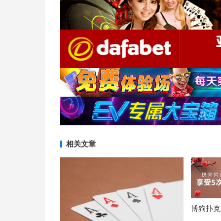
相关文章
博狗扑克