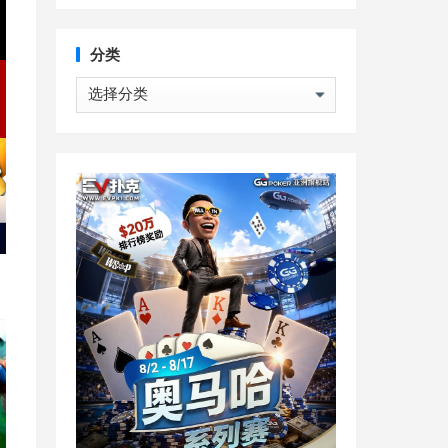
分类
分
类