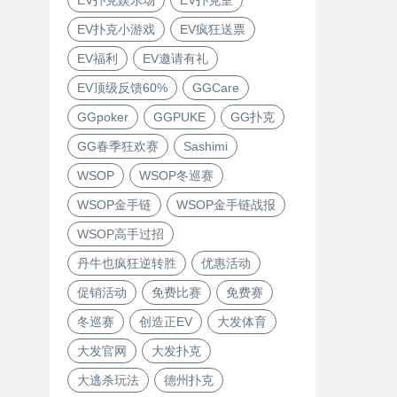
EV扑克娱乐场
EV扑克室
EV扑克小游戏
EV疯狂送票
EV福利
EV邀请有礼
EV顶级反馈60%
GGCare
GGpoker
GGPUKE
GG扑克
GG春季狂欢赛
Sashimi
WSOP
WSOP冬巡赛
WSOP金手链
WSOP金手链战报
WSOP高手过招
丹牛也疯狂逆转胜
优惠活动
促销活动
免费比赛
免费赛
冬巡赛
创造正EV
大发体育
大发官网
大发扑克
大逃杀玩法
德州扑克