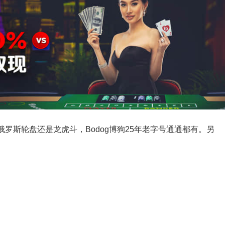
罗斯轮盘还是龙虎斗，Bodog博狗25年老字号通通都有。另