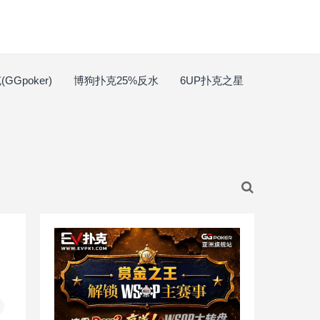
GGpoker)
博狗扑克25%反水
6UP扑克之星