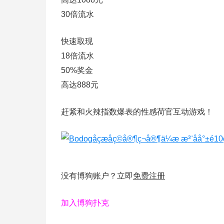
30倍流水
快速取现
18倍流水
50%奖金
高达888元
赶紧和火辣指数爆表的性感荷官互动游戏！
没有博狗账户？立即
免费注册
加入博狗扑克