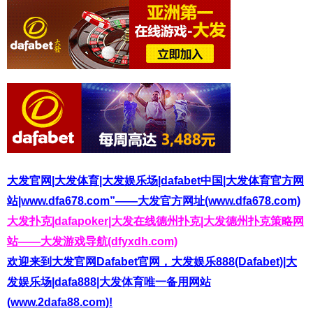
大发官网|大发体育|大发娱乐场|dafabet中国|大发体育官方网
站|www.dfa678.com”——大发官方网址(www.dfa678.com)
大发扑克|dafapoker|大发在线德州扑克|大发德州扑克策略网
站——大发游戏导航(dfyxdh.com)
欢迎来到大发官网Dafabet官网，大发娱乐888(Dafabet)|大
发娱乐场|dafa888|大发体育唯一备用网站
(www.2dafa88.com)!