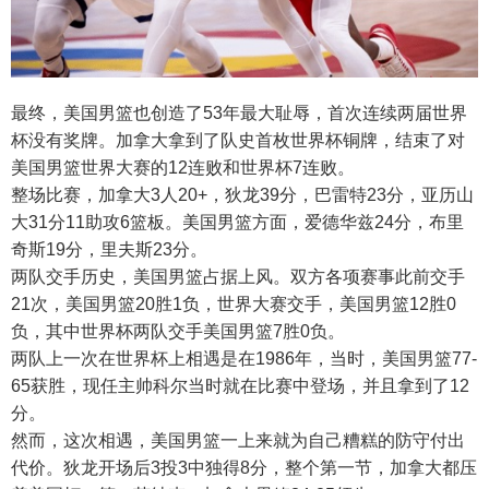
最终，美国男篮也创造了53年最大耻辱，首次连续两届世界
杯没有奖牌。加拿大拿到了队史首枚世界杯铜牌，结束了对
美国男篮世界大赛的12连败和世界杯7连败。
整场比赛，加拿大3人20+，狄龙39分，巴雷特23分，亚历山
大31分11助攻6篮板。美国男篮方面，爱德华兹24分，布里
奇斯19分，里夫斯23分。
两队交手历史，美国男篮占据上风。双方各项赛事此前交手
21次，美国男篮20胜1负，世界大赛交手，美国男篮12胜0
负，其中世界杯两队交手美国男篮7胜0负。
两队上一次在世界杯上相遇是在1986年，当时，美国男篮77-
65获胜，现任主帅科尔当时就在比赛中登场，并且拿到了12
分。
然而，这次相遇，美国男篮一上来就为自己糟糕的防守付出
代价。狄龙开场后3投3中独得8分，整个第一节，加拿大都压