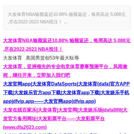
大发体育NBA输额返还10.88% 输额返还，每周高达 5,088元
,尽在2022-2023 NBA投注！ …
大发体育NBA输额返还10.88% 输额返还，每周高达 5,088元
,尽在2022-2023 NBA投注！
大发体育 美国男篮创53年最大耻辱
大发体育，亚洲领先的专业电竞体育赛事预测平台，风雨兼
程，继往开来，立即加入我们吧
大发官网app|大发体育DafaSports|大发体育(dafa)官方APP
下载|大发娱乐官方app下载|大发体育app下载|大发娱乐手机
app|dfvip.app——大发官网app(dfvip.app)
大发在线百家乐|大发体育|大发官网|大发娱乐场|dafa888|大
发官方备用网址|大发彩票平台——大发彩票平台
(www.dfa2023.com)