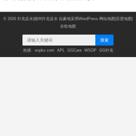
© 2026
扑克反水|德州扑克反水
自豪地采用WordPress
网站地图
|
百度地图
|
谷歌地图
搜索
热搜:
evpks.com
APL
GGCare
WSOP
GG扑克