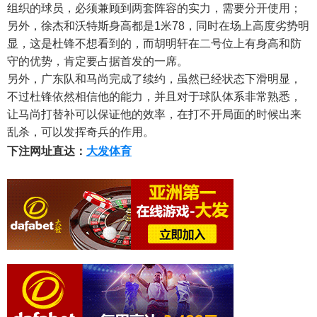
组织的球员，必须兼顾到两套阵容的实力，需要分开使用；
另外，徐杰和沃特斯身高都是1米78，同时在场上高度劣势明
显，这是杜锋不想看到的，而胡明轩在二号位上有身高和防
守的优势，肯定要占据首发的一席。
另外，广东队和马尚完成了续约，虽然已经状态下滑明显，
不过杜锋依然相信他的能力，并且对于球队体系非常熟悉，
让马尚打替补可以保证他的效率，在打不开局面的时候出来
乱杀，可以发挥奇兵的作用。
下注网址直达：
大发体育