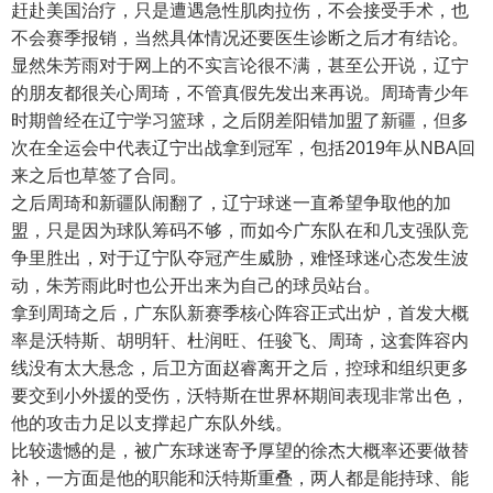
赶赴美国治疗，只是遭遇急性肌肉拉伤，不会接受手术，也
不会赛季报销，当然具体情况还要医生诊断之后才有结论。
显然朱芳雨对于网上的不实言论很不满，甚至公开说，辽宁
的朋友都很关心周琦，不管真假先发出来再说。周琦青少年
时期曾经在辽宁学习篮球，之后阴差阳错加盟了新疆，但多
次在全运会中代表辽宁出战拿到冠军，包括2019年从NBA回
来之后也草签了合同。
之后周琦和新疆队闹翻了，辽宁球迷一直希望争取他的加
盟，只是因为球队筹码不够，而如今广东队在和几支强队竞
争里胜出，对于辽宁队夺冠产生威胁，难怪球迷心态发生波
动，朱芳雨此时也公开出来为自己的球员站台。
拿到周琦之后，广东队新赛季核心阵容正式出炉，首发大概
率是沃特斯、胡明轩、杜润旺、任骏飞、周琦，这套阵容内
线没有太大悬念，后卫方面赵睿离开之后，控球和组织更多
要交到小外援的受伤，沃特斯在世界杯期间表现非常出色，
他的攻击力足以支撑起广东队外线。
比较遗憾的是，被广东球迷寄予厚望的徐杰大概率还要做替
补，一方面是他的职能和沃特斯重叠，两人都是能持球、能