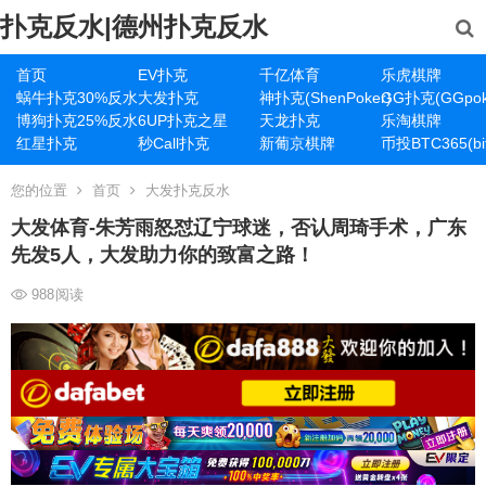
扑克反水|德州扑克反水
首页
EV扑克
千亿体育
乐虎棋牌
蜗牛扑克30%反水
大发扑克
神扑克(ShenPoker)
GG扑克(GGpok
博狗扑克25%反水
6UP扑克之星
天龙扑克
乐淘棋牌
红星扑克
秒Call扑克
新葡京棋牌
币投BTC365(bit
您的位置
首页
大发扑克反水
大发体育-朱芳雨怒怼辽宁球迷，否认周琦手术，广东
先发5人，大发助力你的致富之路！
988
阅读