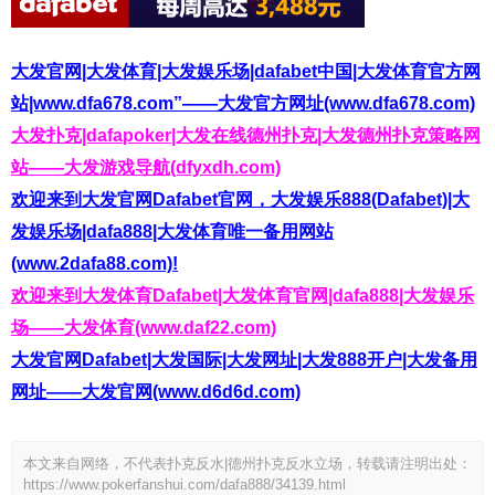
大发官网|大发体育|大发娱乐场|dafabet中国|大发体育官方网
站|www.dfa678.com”——大发官方网址(www.dfa678.com)
大发扑克|dafapoker|大发在线德州扑克|大发德州扑克策略网
站——大发游戏导航(dfyxdh.com)
欢迎来到大发官网Dafabet官网，大发娱乐888(Dafabet)|大
发娱乐场|dafa888|大发体育唯一备用网站
(www.2dafa88.com)!
欢迎来到大发体育Dafabet|大发体育官网|dafa888|大发娱乐
场——大发体育(www.daf22.com)
大发官网Dafabet|大发国际|大发网址|大发888开户|大发备用
网址——大发官网(www.d6d6d.com)
本文来自网络，不代表扑克反水|德州扑克反水立场，转载请注明出处：
https://www.pokerfanshui.com/dafa888/34139.html