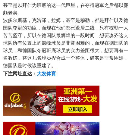
甚至是以拜仁为班底的这一代巨星，在夺得冠军之后都以廉
颇老矣。
波多尔斯基，克洛泽，拉姆，甚至是穆勒，都是拜仁以及德
国队夺冠的功臣，而现在他们都已退居二线，只有穆勒一人
苦苦坚守，所以在德国队最辉煌的一段时间，想要凑齐这支
球队所有位置上的巅峰球员是非常困难的，而现在德国队的
球员，和德国队夺冠班底球员的实力差距很大，想要再有一
名教练，将这几名球员捏合成一个整体，确实是非常困难，
德国队是时候该重建了。
下注网址直达：
大发体育