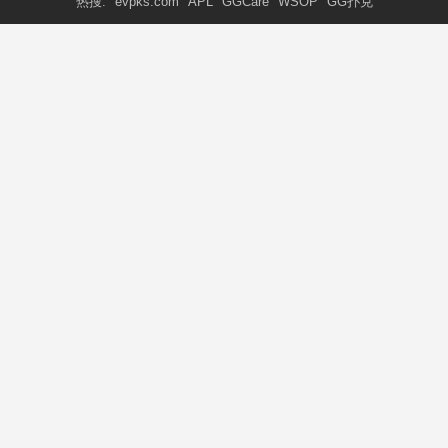
热搜:
evpks.com
APL
GGCare
WSOP
GG扑克