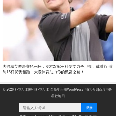
火箭精英赛决赛轮开杆：奥本双冠王科伊文力争卫冕，戴维斯·莱
利15杆优势领跑，大发体育助力你的致富之路！
© 2026
扑克反水|德州扑克反水
自豪地采用WordPress
网站地图
|
百度地图
|
谷歌地图
搜索