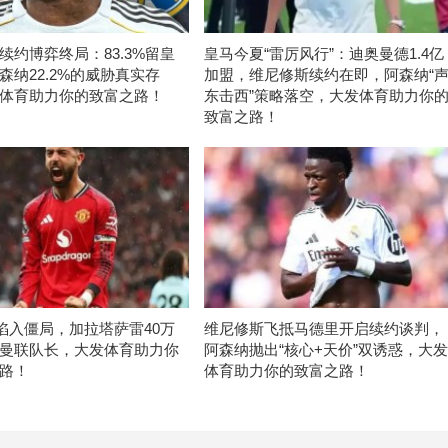
续约博弈终局：83.3%留皇
皇马今夏“雷厉风行”：迪奥曼德1.4亿
森纳22.2%的威胁真实存
加盟，维尼修斯续约在即，阿森纳“
体育助力你的致富之路！
东击西”策略落空，大发体育助力你
致富之路！
陷入僵局，加拉塔萨雷40万
维尼修斯飞抵马德里开启续约谈判，
曼联队长，大发体育助力你
阿森纳抛出“核心+天价”双诱惑，大
路！
体育助力你的致富之路！