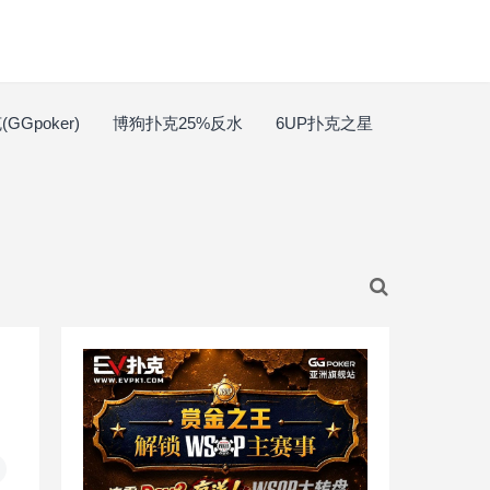
GGpoker)
博狗扑克25%反水
6UP扑克之星