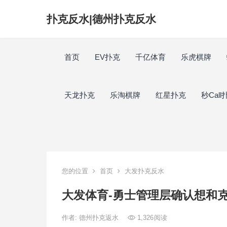
扑克反水|德州扑克反水
首页
EV扑克
千亿体育
乐虎棋牌
天龙扑克
乐淘棋牌
红星扑克
秒Call
您的位置
首页
大发扑克反水
大发体育-勇士管理层确认想和
作者:
德州扑克返水
1,326
阅读