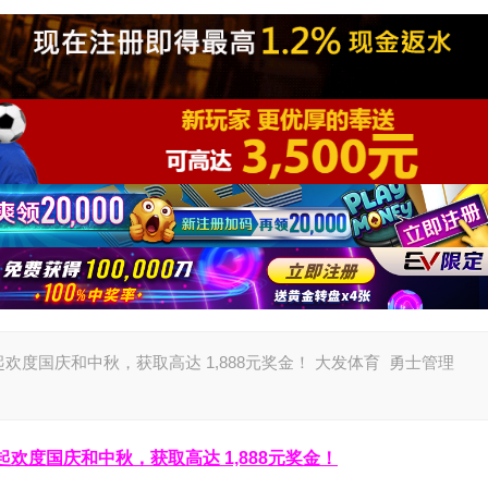
度国庆和中秋，获取高达 1,888元奖金！ 大发体育 勇士管理
度国庆和中秋，获取高达 1,888元奖金！