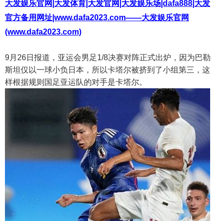
大发娱乐官网|大发体育|大发官网|大发娱乐场|dafa888|大发
官方备用网址|www.dafa2023.com——大发娱乐官网
(www.dafa2023.com)
9月26日报道，亚运会男足1/8决赛对阵正式出炉，因为巴勒
斯坦仅以一球小负日本，所以卡塔尔被挤到了小组第三，这
样根据规则国足亚运队的对手是卡塔尔。