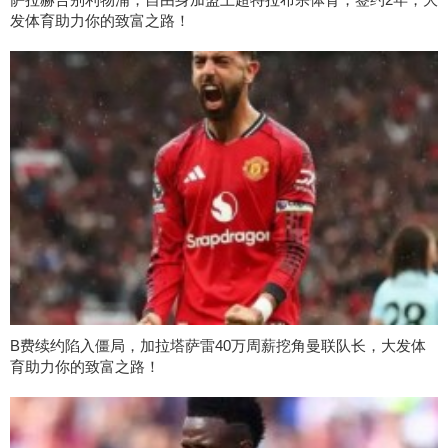
发体育助力你的致富之路！
B费续约陷入僵局，加拉塔萨雷40万周薪挖角曼联队长，大发体
育助力你的致富之路！