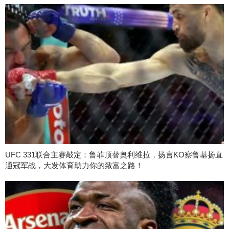
UFC 331联合主赛敲定：鲁菲顶替奥利维拉，扬言KO察鲁基扬直
通冠军战，大发体育助力你的致富之路！