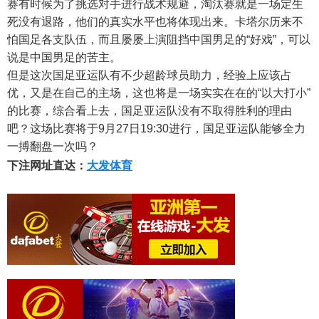
赛有时候为了挑选对手进行战术规避，淘汰赛就是一场定生
死没有退路，他们的真实水平也将体现出来。卡塔尔历来不
怕国足各支队伍，而且屡屡上演阻挡中国男足的“好戏”，可以
说是中国男足的苦主。
但是这次国足亚运队有不少超龄球员助力，经验上应该占
优，又是在自己的主场，这也将是一场实实在在的“以大打小”
的比赛，综合看上去，国足亚运队没有不取得胜利的理由
吧？这场比赛将于9月27日19:30进行，国足亚运队能够全力
一搏翻盘一次吗？
下注网址直达：
大发体育