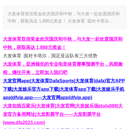
大发体育双倍奖金欢庆国庆和中秋，与大发一起欢度国庆和
中秋，获取高达 1,888元奖金！ 大发体育 面对卡塔尔…
大发体育双倍奖金欢庆国庆和中秋，与大发一起欢度国庆和
中秋，获取高达 1,888元奖金！
大发体育 面对卡塔尔，国足亚运队有三大优势
大发体育，亚洲领先的专业电竞体育赛事预测平台，风雨兼
程，继往开来，立即加入我们吧
大发官网app|大发体育DafaSports|大发体育(dafa)官方APP
下载|大发娱乐官方app下载|大发体育app下载|大发娱乐手机
app|dfvip.app——大发官网app(dfvip.app)
大发在线百家乐|大发体育|大发官网|大发娱乐场|dafa888|大
发官方备用网址|大发彩票平台——大发彩票平台
(www.dfa2023.com)