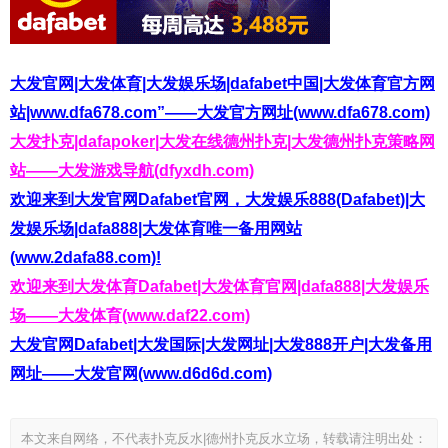
大发官网|大发体育|大发娱乐场|dafabet中国|大发体育官方网
站|www.dfa678.com”——大发官方网址(www.dfa678.com)
大发扑克|dafapoker|大发在线德州扑克|大发德州扑克策略网
站——大发游戏导航(dfyxdh.com)
欢迎来到大发官网Dafabet官网，大发娱乐888(Dafabet)|大
发娱乐场|dafa888|大发体育唯一备用网站
(www.2dafa88.com)!
欢迎来到大发体育Dafabet|大发体育官网|dafa888|大发娱乐
场——大发体育(www.daf22.com)
大发官网Dafabet|大发国际|大发网址|大发888开户|大发备用
网址——大发官网(www.d6d6d.com)
本文来自网络，不代表扑克反水|德州扑克反水立场，转载请注明出处：