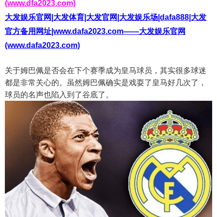
(www.dfa2023.com)
大发娱乐官网|大发体育|大发官网|大发娱乐场|dafa888|大发
官方备用网址|www.dafa2023.com——大发娱乐官网
(www.dafa2023.com)
关于姆巴佩是否会在下个赛季成为皇马球员，其实很多球迷
都是非常关心的。虽然姆巴佩确实是戏耍了皇马好几次了，
球员的名声也陷入到了谷底了。