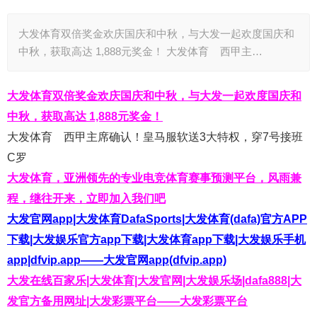
大发体育双倍奖金欢庆国庆和中秋，与大发一起欢度国庆和
中秋，获取高达 1,888元奖金！ 大发体育 西甲主…
大发体育双倍奖金欢庆国庆和中秋，与大发一起欢度国庆和
中秋，获取高达 1,888元奖金！
大发体育 西甲主席确认！皇马服软送3大特权，穿7号接班
C罗
大发体育，亚洲领先的专业电竞体育赛事预测平台，风雨兼
程，继往开来，立即加入我们吧
大发官网app|大发体育DafaSports|大发体育(dafa)官方APP
下载|大发娱乐官方app下载|大发体育app下载|大发娱乐手机
app|dfvip.app——大发官网app(dfvip.app)
大发在线百家乐|大发体育|大发官网|大发娱乐场|dafa888|大
发官方备用网址|大发彩票平台——大发彩票平台