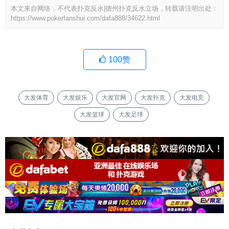
本文来自网络，不代表扑克反水|德州扑克反水立场，转载请注明出处：
https://www.pokerfanshui.com/dafa888/34622.html
100
赞
大发体育
大发娱乐
大发官网
大发扑克
大发电竞
大发篮球
大发足球