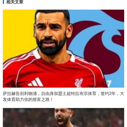
相关文章
萨拉赫告别利物浦，自由身加盟土超特拉布宗体育，签约2年，大
发体育助力你的致富之路！