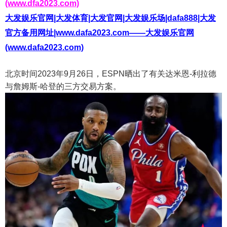
(www.dfa2023.com)
大发娱乐官网|大发体育|大发官网|大发娱乐场|dafa888|大发
官方备用网址|www.dafa2023.com——大发娱乐官网
(www.dafa2023.com)
北京时间2023年9月26日，ESPN晒出了有关达米恩-利拉德
与詹姆斯-哈登的三方交易方案。