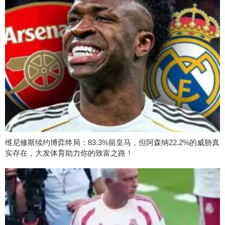
维尼修斯续约博弈终局：83.3%留皇马，但阿森纳22.2%的威胁真
实存在，大发体育助力你的致富之路！