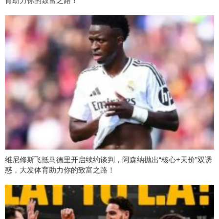
育助力你的致富之路！
维尼修斯飞抵马德里开启续约谈判，阿森纳抛出“核心+天价”双诱
惑，大发体育助力你的致富之路！