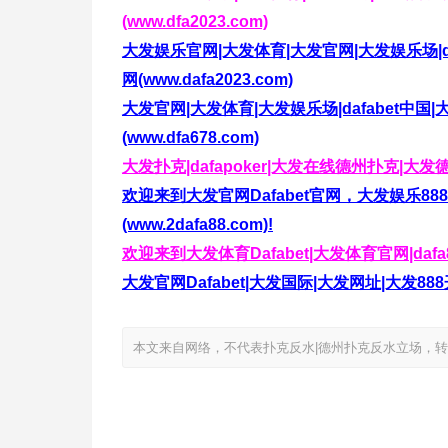
(www.dfa2023.com)
大发娱乐官网|大发体育|大发官网|大发娱乐场|daf
网(www.dafa2023.com)
大发官网|大发体育|大发娱乐场|dafabet中国|
(www.dfa678.com)
大发扑克|dafapoker|大发在线德州扑克|大发
欢迎来到大发官网Dafabet官网，大发娱乐888(D
(www.2dafa88.com)!
欢迎来到大发体育Dafabet|大发体育官网|dafa8
大发官网Dafabet|大发国际|大发网址|大发888
本文来自网络，不代表扑克反水|德州扑克反水立场，转载请注明出处：htt