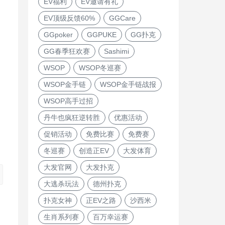
EV福利
EV邀请有礼
EV顶级反馈60%
GGCare
GGpoker
GGPUKE
GG扑克
GG春季狂欢赛
Sashimi
WSOP
WSOP冬巡赛
WSOP金手链
WSOP金手链战报
WSOP高手过招
丹牛也疯狂逆转胜
优惠活动
促销活动
免费比赛
免费赛
冬巡赛
创造正EV
大发体育
大发官网
大发扑克
大逃杀玩法
德州扑克
扑克女神
正EV之路
沙西米
生肖系列赛
百万幸运赛