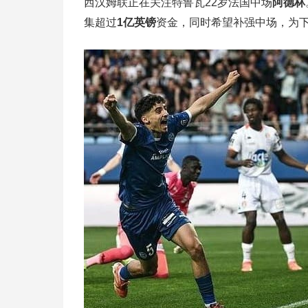
西汉姆联正在关注特鲁瓦22岁法国中场
阿德林
集超过
1亿英镑
资金，同时希望补强中场，为