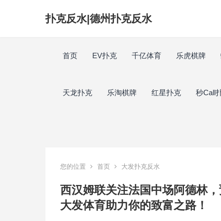
扑克反水|德州扑克反水
首页
EV扑克
千亿体育
乐虎棋牌
天龙扑克
乐淘棋牌
红星扑克
秒Call
您的位置
首页
大发扑克反水
西汉姆联关注法国中场阿德林，
大发体育助力你的致富之路！