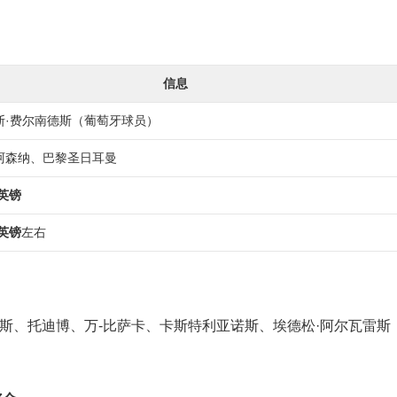
信息
斯·费尔南德斯（葡萄牙球员）
阿森纳、巴黎圣日耳曼
万英镑
万英镑
左右
斯、托迪博、万-比萨卡、卡斯特利亚诺斯、埃德松·阿尔瓦雷斯