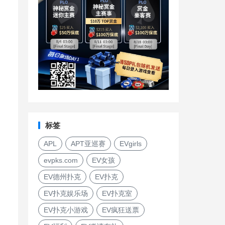
标签
APL
APT亚巡赛
EVgirls
evpks.com
EV女孩
EV德州扑克
EV扑克
EV扑克娱乐场
EV扑克室
EV扑克小游戏
EV疯狂送票