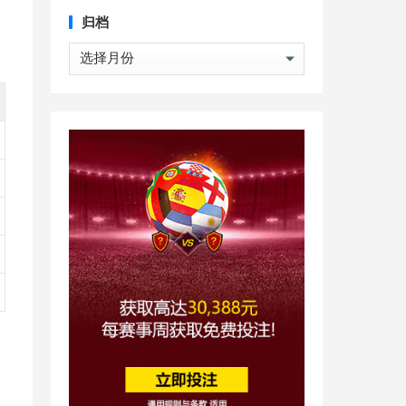
归档
归
档