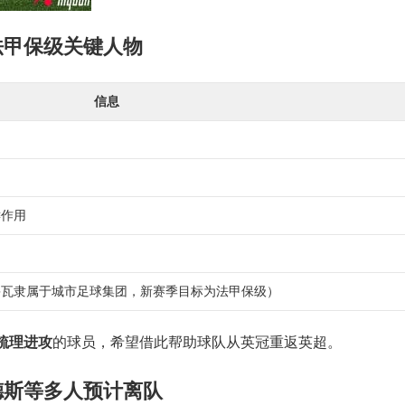
法甲保级关键人物
信息
键作用
鲁瓦隶属于城市足球集团，新赛季目标为法甲保级）
梳理进攻
的球员，希望借此帮助球队从英冠重返英超。
德斯等多人预计离队