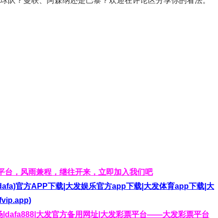
球队？曼联、阿森纳还是巴黎？欢迎在评论区分享你的看法。
平台，风雨兼程，继往开来，立即加入我们吧
(dafa)官方APP下载|大发娱乐官方app下载|大发体育app下载|大
ip.app)
|dafa888|大发官方备用网址|大发彩票平台——大发彩票平台