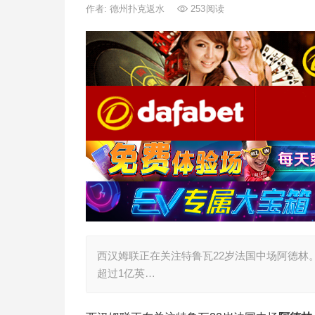
作者:
德州扑克返水
253
阅读
西汉姆联正在关注特鲁瓦22岁法国中场阿德林
超过1亿英…