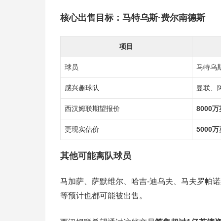
核心出售目标：马特乌斯·费尔南德斯
项目
球员
马特乌
感兴趣球队
曼联、
西汉姆联期望报价
8000
更现实估价
5000
其他可能离队球员
马加萨、萨默维尔、哈吉-迪乌夫、马夫罗帕诺
等预计也都可能被出售。