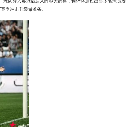
。球队降入英冠后迎来阵容大调整，预计将通过出售多名球员筹
下赛季冲击升级做准备。