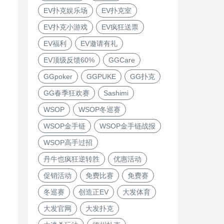
EV扑克娱乐场
EV扑克室
EV扑克小游戏
EV疯狂送票
EV福利
EV邀请有礼
EV顶级反馈60%
GGCare
GGpoker
GGPUKE
GG扑克
GG春季狂欢赛
Sashimi
WSOP
WSOP冬巡赛
WSOP金手链
WSOP金手链战报
WSOP高手过招
丹牛也疯狂逆转胜
优惠活动
促销活动
免费比赛
免费赛
冬巡赛
创造正EV
大发体育
大发官网
大发扑克