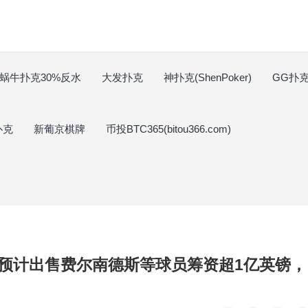
蜗牛扑克30%反水
大发扑克
神扑克(ShenPoker)
GG扑克(
扑克
新葡京棋牌
币投BTC365(bitou366.com)
预计出售费尔南德斯等球员筹资超1亿英镑，