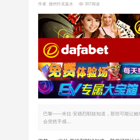
作者:
德州扑克返水
307
阅读
巴黎——米拉·安德烈耶娃知道，那些可能让
会突然手感…