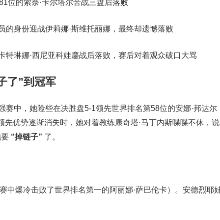
81位的索奈·卡尔塔尔苦战三盘后落败
员的身份迎战伊莉娜·斯维托丽娜，最终却遗憾落败
卡特琳娜·西尼亚科娃鏖战后落败，赛后对着观众破口大骂
子了”到冠军
赛中，她险些在决胜盘5-1领先世界排名第58位的安娜·邦达尔
领先优势逐渐消失时，她对着教练康奇塔·马丁内斯喋喋不休，说
她要
“掉链子”
了。
决赛中爆冷击败了世界排名第一的阿丽娜·萨巴伦卡）。安德烈耶