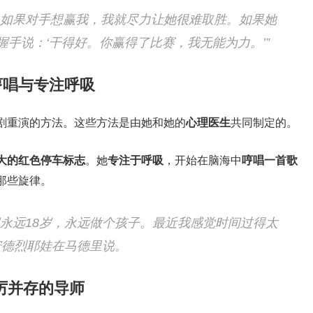
。如果对手想赢我，我就尽力让她很难取胜。如果她
手说：‘干得好。你赢得了比赛，我无能为力。’”
哼唱与专注呼吸
剧重演的方法。这些方法是由她和她的
心理医生
共同制定的。
大的红色停车标志
。她
专注于呼吸
，开始在脑海中
哼唱一首歌
那些旋律。
想永远18岁，永远做个孩子。最近我感觉时间过得太
安德烈耶娃在马德里说。
厉并存的导师