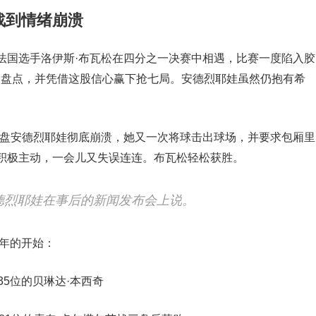
战到情绪崩溃
法国选手洛伊斯·布瓦松在四分之一决赛中相遇，比赛一度陷入胶
个盘点，并凭借这股信心赢下抢七局。安德烈耶娃虽然仍抱有希
二盘安德烈耶娃彻底崩溃，她又一次将球击出球场，并要求包厢里
积极主动，一会儿又失误连连。布瓦松轻松获胜。
德烈耶娃在事后的新闻发布会上说。
之年的开始：
5位的贝琳达·本西奇