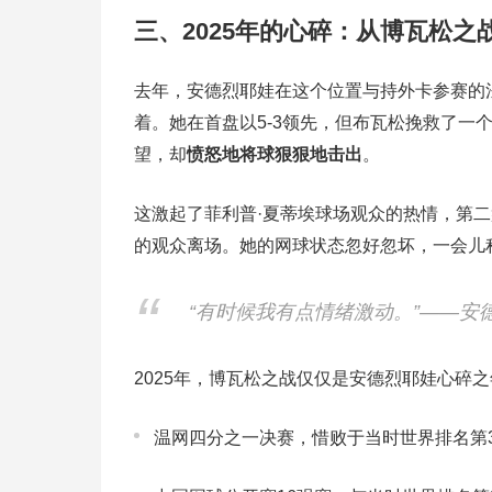
三、2025年的心碎：从博瓦松之
去年，安德烈耶娃在这个位置与持外卡参赛的
着。她在首盘以5-3领先，但布瓦松挽救了一
望，却
愤怒地将球狠狠地击出
。
这激起了菲利普·夏蒂埃球场观众的热情，第
的观众离场。她的网球状态忽好忽坏，一会儿
“有时候我有点情绪激动。”——安
2025年，博瓦松之战仅仅是安德烈耶娃心碎
温网四分之一决赛，惜败于当时世界排名第3