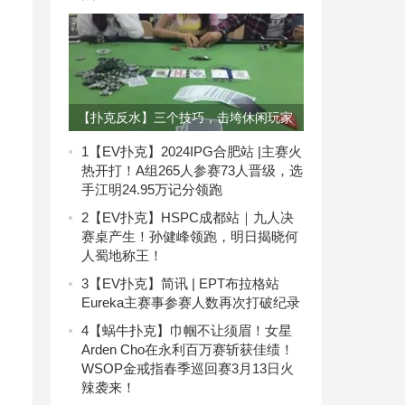
【扑克反水】三个技巧，击垮休闲玩家
｜扑克攻略
1
【EV扑克】2024IPG合肥站 |主赛火
热开打！A组265人参赛73人晋级，选
手江明24.95万记分领跑
2
【EV扑克】HSPC成都站｜九人决
赛桌产生！孙健峰领跑，明日揭晓何
人蜀地称王！
3
【EV扑克】简讯 | EPT布拉格站
Eureka主赛事参赛人数再次打破纪录
4
【蜗牛扑克】巾帼不让须眉！女星
Arden Cho在永利百万赛斩获佳绩！
WSOP金戒指春季巡回赛3月13日火
辣袭来！