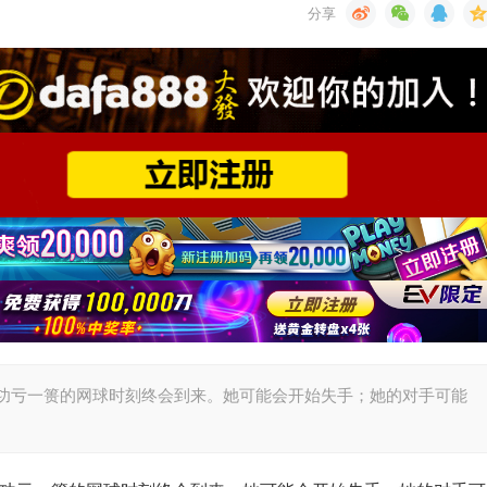
她功亏一篑的网球时刻终会到来。她可能会开始失手；她的对手可能