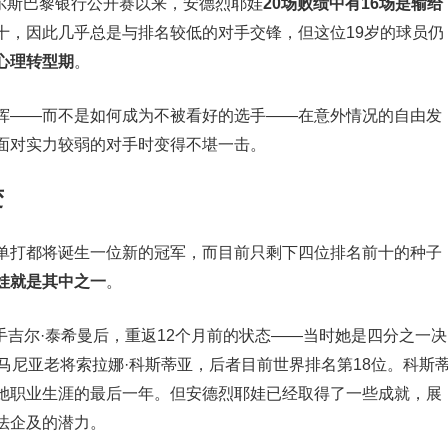
维尔斯巴黎银行公开赛以来，安德烈耶娃
20场败绩中有16场是输给
十，因此几乎总是与排名较低的对手交锋，但这位19岁的球员仍
心理转型期
。
挥——而不是如何成为不被看好的选手——在意外情况的自由发
面对实力较弱的对手时变得不堪一击。
变
单打都将诞生一位新的冠军，而目前只剩下四位排名前十的种子
娃就是其中之一
。
选手吉尔·泰希曼后，重返12个月前的状态——当时她是四分之一决
马尼亚老将索拉娜·科斯蒂亚，后者目前世界排名第18位。科斯
她职业生涯的最后一年。但安德烈耶娃已经取得了一些成就，展
法企及的潜力。