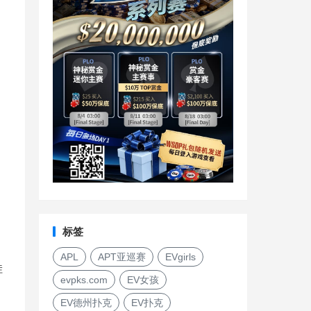
标签
APL
APT亚巡赛
EVgirls
娃
evpks.com
EV女孩
EV德州扑克
EV扑克