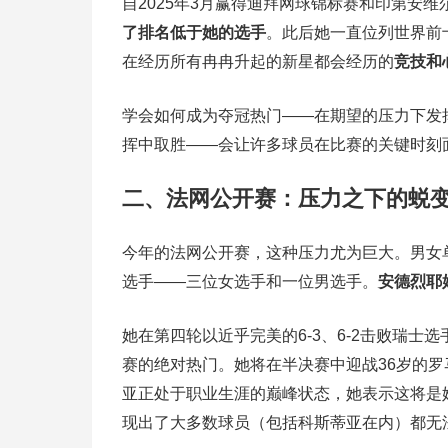
自2025年3月赢得迪拜网球锦标赛和印第安
了排名低于她的选手
。此后她一直位列世界前
在经历所有冉冉升起的新星都会经历的
竞技和
学会如何成为夺冠热门——在期望的压力下发
挥中取胜——会让许多球员在比赛的关键时刻
二、法网公开赛：压力之下的蜕
今年的法网公开赛，这种压力尤为巨大。男女
选手——三位女选手和一位男选手。
安德烈耶
她在第四轮以近乎完美的6-3、6-2击败瑞士
赛的绝对热门。她将在半决赛中迎战36岁的罗
亚正处于职业生涯的巅峰状态，她表示这将是
现出了大多数球员（包括科斯蒂亚在内）都无