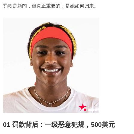
罚款是新闻，但真正重要的，是她如何归来。
01 罚款背后：一级恶意犯规，500美元