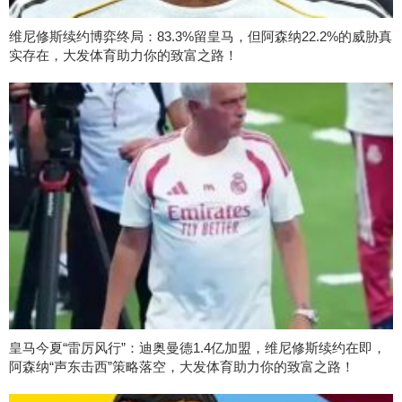
维尼修斯续约博弈终局：83.3%留皇马，但阿森纳22.2%的威胁真
实存在，大发体育助力你的致富之路！
皇马今夏“雷厉风行”：迪奥曼德1.4亿加盟，维尼修斯续约在即，
阿森纳“声东击西”策略落空，大发体育助力你的致富之路！