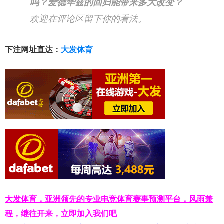
吗？爱德华兹的回归能带来多大改变？
欢迎在评论区留下你的看法。
下注网址直达：
大发体育
大发体育，亚洲领先的专业电竞体育赛事预测平台，风雨兼
程，继往开来，立即加入我们吧