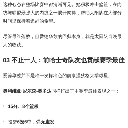
这种心态在整场比赛中都清晰可见。她积极冲击篮筐，在内
线与联盟最强大的内线之一展开肉搏，帮助太阳队在大部分
时间里保持着追赶的希望。
尽管最终落败，但爱德华兹的回归本身，就是太阳队当晚最
大的收获。
03 不止一人：前哈士奇队友也贡献赛季最佳
爱德华兹并不是唯一发挥出色的前康涅狄格大学球星。
奥利维亚·尼尔森-奥多达
同样打出了本赛季最佳表现之一：
15分、8个篮板
投篮
6投6中，弹无虚发