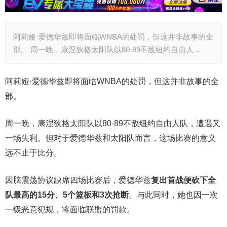
阿莉娅·爱德华兹即将面临WNBA的处罚，但这并非故事的全
部。 周一晚，康涅狄格太阳队以80-89不敌纽约自由人…
阿莉娅·爱德华兹即将面临WNBA的处罚，但这并非故事的全
部。
周一晚，康涅狄格太阳队以80-89不敌纽约自由人队，遭遇又
一场失利。但对于爱德华兹和太阳队而言，这场比赛的意义
远不止于比分。
因脑震荡协议缺席四场比赛后，爱德华兹
复出首战便砍下全
队最高的15分、5个篮板和3次抢断
。与此同时，她也因一次
一级恶意犯规，将面临联盟的罚款。