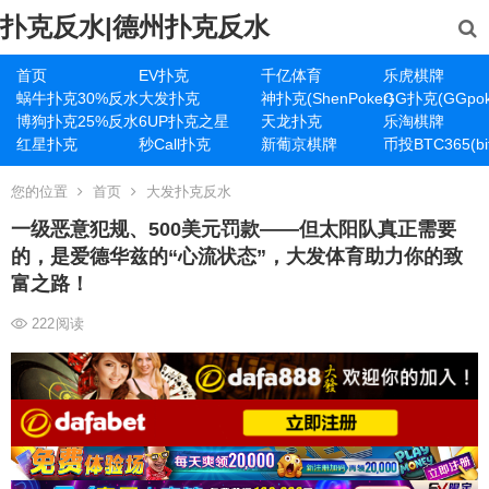
扑克反水|德州扑克反水
首页
EV扑克
千亿体育
乐虎棋牌
蜗牛扑克30%反水
大发扑克
神扑克(ShenPoker)
GG扑克(GGpok
博狗扑克25%反水
6UP扑克之星
天龙扑克
乐淘棋牌
红星扑克
秒Call扑克
新葡京棋牌
币投BTC365(bit
您的位置
首页
大发扑克反水
一级恶意犯规、500美元罚款——但太阳队真正需要
的，是爱德华兹的“心流状态”，大发体育助力你的致
富之路！
222
阅读