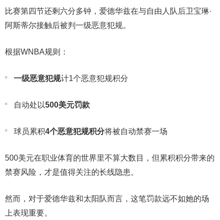
比赛第四节还剩六分多钟，爱德华兹在与自由人队后卫宝琳·
阿斯蒂尔接触后被判一级恶意犯规。
根据WNBA规则：
一级恶意犯规
计1个恶意犯规积分
自动处以
500美元罚款
球员累积
4个恶意犯规积分
将被自动禁赛一场
500美元在职业体育的世界里不算大数目，但累积积分带来的
禁赛风险，才是值得关注的长线隐患。
然而，对于爱德华兹和太阳队而言，这笔罚款远不如她的场
上表现重要。