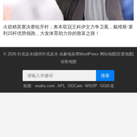
火箭精英赛决赛轮开杆：奥本双冠王科伊文力争卫冕，戴维斯·莱
利15杆优势领跑，大发体育助力你的致富之路！
© 2026
扑克反水|德州扑克反水
自豪地采用WordPress
网站地图
|
百度地图
|
谷歌地图
搜索
热搜:
evpks.com
APL
GGCare
WSOP
GG扑克