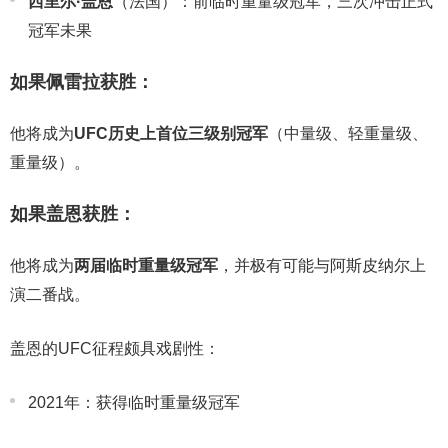
西里尔·盖恩
（法国）：前临时重量级冠军，三次冲击正式
冠军未果
如果佩雷拉获胜：
他将成为
UFC历史上首位三级别冠军
（中量级、轻重量级、
重量级）。
如果盖恩获胜：
他将成为
两届临时重量级冠军
，并极有可能与阿斯皮纳尔上
演二番战。
盖恩的UFC征程颇具戏剧性：
2021年：获得临时重量级冠军