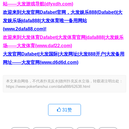
站——大发游戏导航(dfyxdh.com)
欢迎来到大发官网Dafabet官网，大发娱乐888(Dafabet)|大
发娱乐场|dafa888|大发体育唯一备用网站
(www.2dafa88.com)!
欢迎来到大发体育Dafabet|大发体育官网|dafa888|大发娱乐
场——大发体育(www.daf22.com)
大发官网Dafabet|大发国际|大发网址|大发888开户|大发备用
网址——大发官网(www.d6d6d.com)
本文来自网络，不代表扑克反水|德州扑克反水立场，转载请注明出处：
https://www.pokerfanshui.com/dafa888/62638.html
31
赞