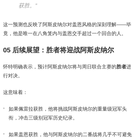
获胜。”
这一预测也反映了阿斯皮纳尔对盖恩风格的深刻理解——毕
竟，他是唯一在八角笼内与盖恩交手超过一个回合的人。
05 后续展望：胜者将迎战阿斯皮纳尔
怀特明确表示，预计阿斯皮纳尔将与周日联合主赛的
胜者
进
行对决。
这意味着：
如果佩雷拉获胜，他将挑战阿斯皮纳尔的重量级冠军头
衔，冲击三级别冠军历史纪录。
如果盖恩获胜，他与阿斯皮纳尔的二番战将几乎不可避免