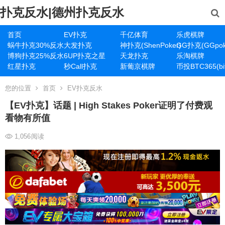
扑克反水|德州扑克反水
首页
EV扑克
千亿体育
乐虎棋牌
蜗牛扑克30%反水
大发扑克
神扑克(ShenPoker)
GG扑克(GGpok
博狗扑克25%反水
6UP扑克之星
天龙扑克
乐淘棋牌
红星扑克
秒Call扑克
新葡京棋牌
币投BTC365(bit
您的位置
首页
EV扑克反水
【EV扑克】话题 | High Stakes Poker证明了付费观
看物有所值
1,056
阅读