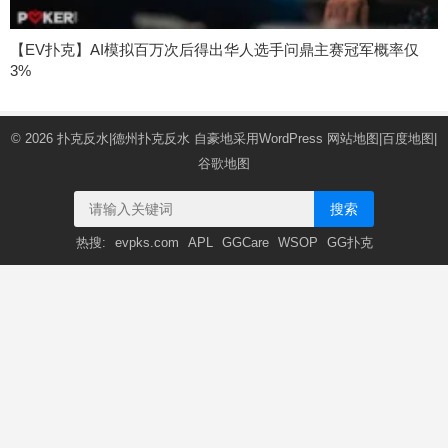
【EV扑克】AI模拟百万次后得出华人选手问鼎主赛冠军概率仅
3%
© 2026
扑克反水|德州扑克反水
自豪地采用WordPress
网站地图
|
百度地图
|
谷歌地图
搜索
热搜:
evpks.com
APL
GGCare
WSOP
GG扑克