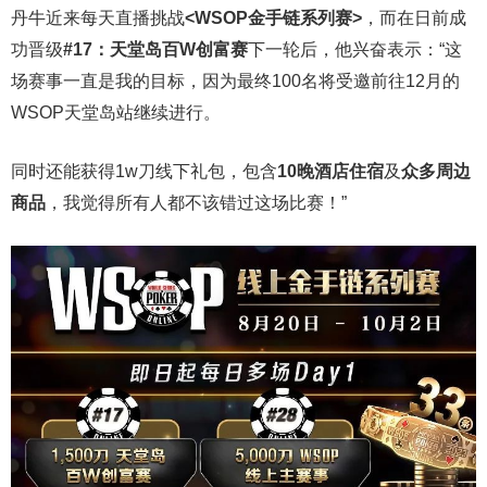
丹牛近来每天直播挑战
<WSOP金手链系列赛>
，而在日前成
功晋级
#17：天堂岛百W创富赛
下一轮后，他兴奋表示：“这
场赛事一直是我的目标，因为最终100名将受邀前往12月的
WSOP天堂岛站继续进行。
同时还能获得1w刀线下礼包，包含
10晚酒店住宿
及
众多周边
商品
，我觉得所有人都不该错过这场比赛！”