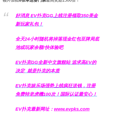
额外加赠
8张幸运赛门票
最高奖励1500倍！
好消息 EV扑克GG上线注册领取350美金
新玩家礼包！
全天24小时随机将掉落现金红包至牌局底
池或玩家余额!快体验吧
EV扑克GG
全新中文旗舰站
追求高EV
的
决定
就是扑克的本质
EV扑克娱乐场强势上线疯狂送钱，注册
免费转老虎機100次！国际认证最安心！
EV扑克最新网址：
www.evpks.com