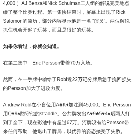
4,000 ）AJ Benza和Nick Schulman二人组的解说完美地点
缀了整个比赛过程。第一集快结束时，屏幕上出现了Rick
Salomon的简历，部分内容显示他是一名 “演员”。两位解说
抓住机会开起了玩笑，而且是很好的玩笑。
如果你看过，你就会知道。
在第二集中，Eric Persson带着70万入场。
然而，在一手牌中输给了Robl近22万记分牌后急于挽回损失
的Persson加大了进攻力度。
Andrew Robl在小盲位用A♣K♦加注到45,000。Eric Persson
用Q♥9♠防守他的straddle。公共牌发出A♥9♣5♥4♠后两人打
到了全下，现在彩池中有超过67万。河牌没有给Persson带
来任何帮助，他退出了牌局，以优雅的姿态接受了失败。