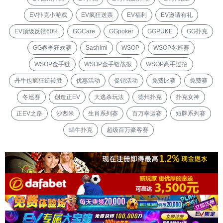
EV扑克小游戏
EV疯狂送票
EV福利
EV邀请有礼
EV顶级反馈60%
GGCare
GGpoker
GGPUKE
GG扑克
GG春季狂欢赛
Sashimi
WSOP
WSOP冬巡赛
WSOP金手链
WSOP金手链战报
WSOP高手过招
丹牛也疯狂逆转胜
优惠活动
促销活动
免费比赛
免费赛
冬巡赛
创造正EV
大逃杀玩法
德州扑克
扑克女神
正EV之路
沙西米
生肖系列赛
百万幸运赛
短牌系列赛
蜗牛扑克
超级百万豪客赛