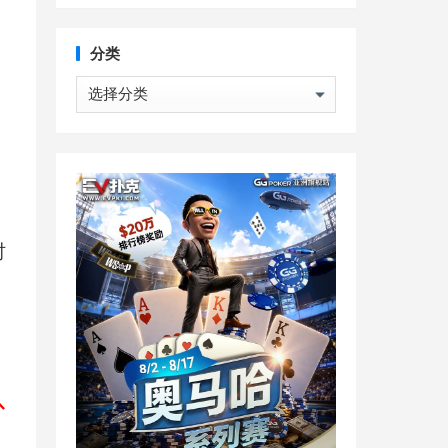
分类
分
类
时
扑