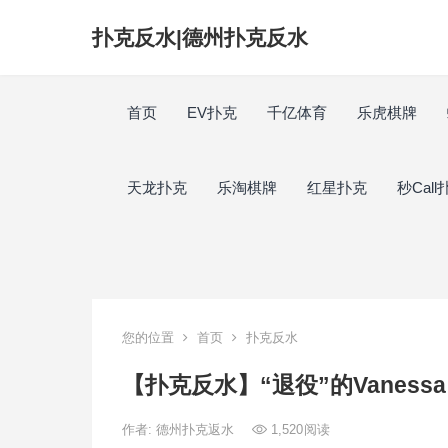
扑克反水|德州扑克反水
首页
EV扑克
千亿体育
乐虎棋牌
天龙扑克
乐淘棋牌
红星扑克
秒Call
您的位置
首页
扑克反水
【扑克反水】​“退役”的Vaness
作者:
德州扑克返水
1,520
阅读