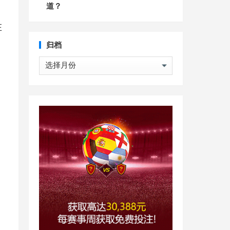
道？
在
归档
归
档