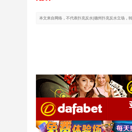
本文来自网络，不代表扑克反水|德州扑克反水立场，转载请注明出处：h