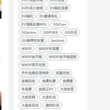
EV扑克小游戏
EV疯狂送票
EV福利
EV邀请有礼
EV顶级反馈60%
GGCare
GGpoker
GGPUKE
GG扑克
GG春季狂欢赛
Sashimi
WSOP
WSOP冬巡赛
WSOP金手链
WSOP金手链战报
WSOP高手过招
丹牛也疯狂逆转胜
优惠活动
直
促销活动
免费比赛
免费赛
冬巡赛
创造正EV
大发体育
大发官网
大发扑克
大逃杀玩法
德州扑克