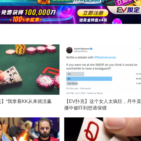
克】“我拿着KK从来就没赢
【EV扑克】这个女人太疯狂，丹牛
播中被吓到想请保镖