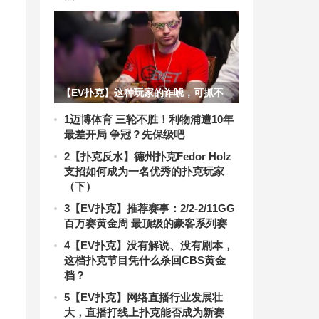
【EV扑克】这种玩家的诈唬，可抓不
得！
1
迈博体育 三轮不胜！利物浦遭10年
最差开局 争冠？先保级吧
明
2
【扑克反水】德州扑克Fedor Holz
支招如何成为一名优秀的扑克玩家
（下）
3
【EV扑克】推荐赛事：2/2-2/11GG
百万赛黄金周 最顶级的豪客系列赛
4
【EV扑克】没有解说、没有剧本，
这档扑克节目凭什么杀回CBS黄金
档？
5
【EV扑克】网络直播行业发展壮
大，直播打线上扑克能否成为新赛