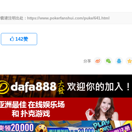
ttps://www.pokerfanshui.com/puke/641.html
142
赞