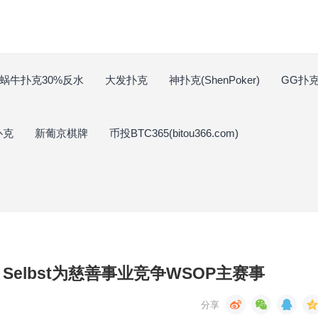
蜗牛扑克30%反水
大发扑克
神扑克(ShenPoker)
GG扑克(
扑克
新葡京棋牌
币投BTC365(bitou366.com)
a Selbst为慈善事业竞争WSOP主赛事