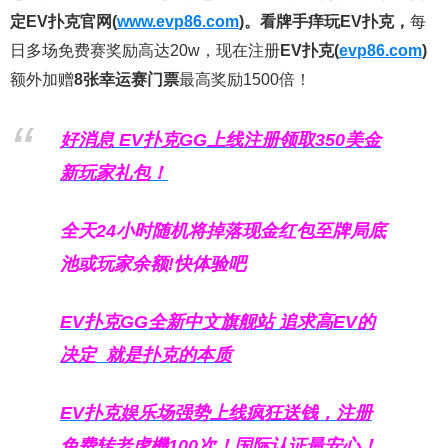
定EV扑克官网(
www.evp86.com
)。
看牌手痒玩EV扑克，
每
日多场免费赛奖励高达20w，现在注册
EV扑克(
evp86.com
)
额外加赠
8张幸运赛门票
最高奖励1500倍！
好消息 EV扑克GG上线注册领取350美金
新玩家礼包！
全天24小时随机将掉落现金红包至牌局底
池或玩家余额!快体验吧
EV扑克GG
全新中文旗舰站
追求高EV
的
决定
就是扑克的本质
EV扑克娱乐场强势上线疯狂送钱，注册
免费转老虎機100次！国际认证最安心！