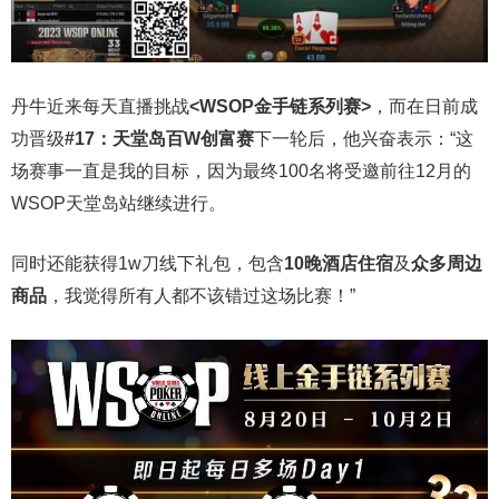
丹牛近来每天直播挑战
<WSOP金手链系列赛>
，而在日前成
功晋级
#17：天堂岛百W创富赛
下一轮后，他兴奋表示：“这
场赛事一直是我的目标，因为最终100名将受邀前往12月的
WSOP天堂岛站继续进行。
同时还能获得1w刀线下礼包，包含
10晚酒店住宿
及
众多周边
商品
，我觉得所有人都不该错过这场比赛！”