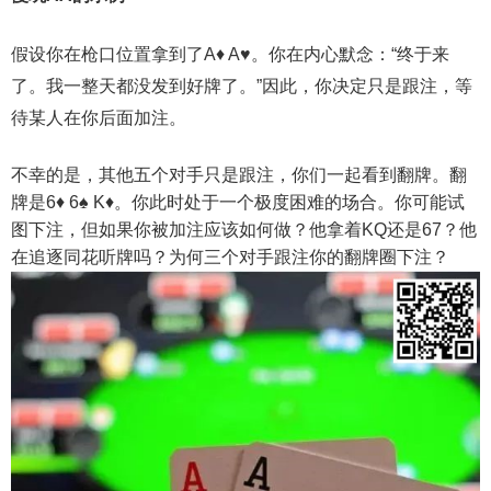
假设你在枪口位置拿到了A♦ A♥。你在内心默念：“终于来
了。我一整天都没发到好牌了。”因此，你决定只是跟注，等
待某人在你后面加注。
不幸的是，其他五个对手只是跟注，你们一起看到翻牌。翻
牌是6♦ 6♠ K♦。你此时处于一个极度困难的场合。你可能试
图下注，但如果你被加注应该如何做？他拿着KQ还是67？他
在追逐同花听牌吗？为何三个对手跟注你的翻牌圈下注？