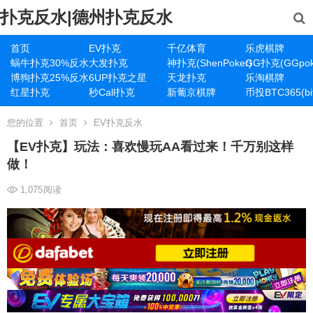
扑克反水|德州扑克反水
首页
EV扑克
千亿体育
乐虎棋牌
蜗牛扑克30%反水
大发扑克
神扑克(ShenPoker)
GG扑克(GGpok
博狗扑克25%反水
6UP扑克之星
天龙扑克
乐淘棋牌
红星扑克
秒Call扑克
新葡京棋牌
币投BTC365(bit
您的位置
首页
EV扑克反水
【EV扑克】玩法：喜欢慢玩AA看过来！千万别这样
做！
1,075
阅读