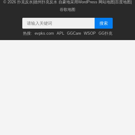
© 2026
扑克反水|德州扑克反水
自豪地采用WordPress
网站地图
|
百度地图
|
谷歌地图
搜索
热搜:
evpks.com
APL
GGCare
WSOP
GG扑克