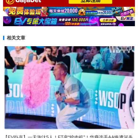
相关文章
【EV扑克】一天淘汰5人！FT变“绞肉机”！华裔选手AA惨遭河杀