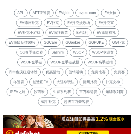
APL
APT亚巡赛
EVgirls
evpks.com
EV女孩
EV德州扑克
EV扑克
EV扑克娱乐场
EV扑克室
EV扑克小游戏
EV疯狂送票
EV福利
EV邀请有礼
EV顶级反馈60%
GGCare
GGpoker
GGPUKE
GG扑克
GG春季狂欢赛
Sashimi
WSOP
WSOP冬巡赛
WSOP金手链
WSOP金手链战报
WSOP高手过招
丹牛也疯狂逆转胜
优惠活动
促销活动
免费比赛
免费赛
冬巡赛
创造正EV
大逃杀玩法
德州扑克
扑克女神
正EV之路
沙西米
生肖系列赛
百万幸运赛
短牌系列赛
蜗牛扑克
超级百万豪客赛