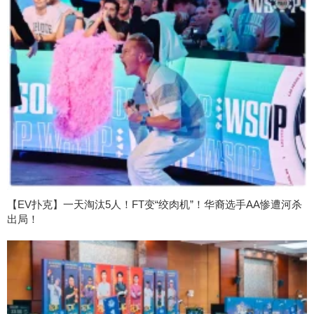
【EV扑克】一天淘汰5人！FT变“绞肉机”！华裔选手AA惨遭河杀
出局！