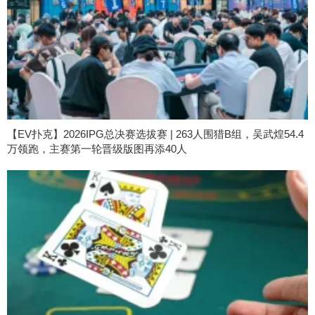
【EV扑克】2026IPG总决赛选拔赛 | 263人围猎B组，吴武煌54.4
万领跑，主赛第一轮晋级版图再添40人