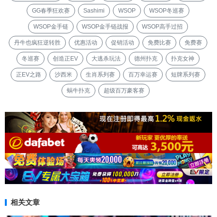
GG春季狂欢赛
Sashimi
WSOP
WSOP冬巡赛
WSOP金手链
WSOP金手链战报
WSOP高手过招
丹牛也疯狂逆转胜
优惠活动
促销活动
免费比赛
免费赛
冬巡赛
创造正EV
大逃杀玩法
德州扑克
扑克女神
正EV之路
沙西米
生肖系列赛
百万幸运赛
短牌系列赛
蜗牛扑克
超级百万豪客赛
相关文章