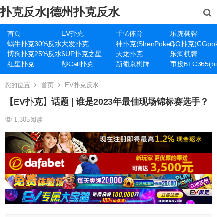
扑克反水|德州扑克反水
首页
EV扑克
千亿体育
乐虎棋牌
蜗牛扑克30%反水
大发扑克
神扑克(ShenPoker)
GG扑克(GGpok
博狗扑克25%反水
6UP扑克之星
天龙扑克
乐淘棋牌
红星扑克
秒Call扑克
新葡京棋牌
币投BTC365(bit
您的位置
首页
EV扑克反水
【EV扑克】话题 | 谁是2023年最佳现场锦标赛选手？
1,305
阅读