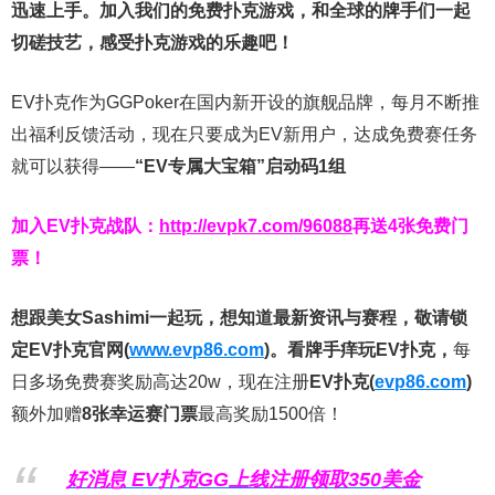
迅速上手。
加入我们的免费扑克游戏，和全球的牌手们一起
切磋技艺，感受扑克游戏的乐趣吧！
EV扑克作为GGPoker在国内新开设的旗舰品牌，每月不断推
出福利反馈活动，现在只要成为EV新用户，达成免费赛任务
就可以获得——
“EV专属大宝箱”启动码1组
加入EV扑克战队：
http://evpk7.com/96088
再送4张免费门
票！
想跟美女Sashimi一起玩，
想知道最新资讯与赛程，
敬请锁
定EV扑克官网(
www.evp86.com
)。
看牌手痒玩EV扑克，
每
日多场免费赛奖励高达20w，现在注册
EV扑克(
evp86.com
)
额外加赠
8张幸运赛门票
最高奖励1500倍！
好消息 EV扑克GG上线注册领取350美金