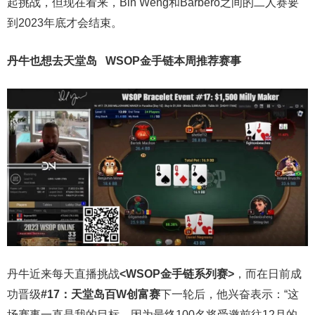
起挑战，但现在看来，Bin Weng和Barbero之间的二人赛要
到2023年底才会结束。
丹牛也想去天堂岛
WSOP金手链
本周推荐赛事
丹牛近来每天直播挑战
<WSOP金手链系列赛>
，而在日前成
功晋级
#17：天堂岛百W创富赛
下一轮后，他兴奋表示：“这
场赛事一直是我的目标，因为最终100名将受邀前往12月的