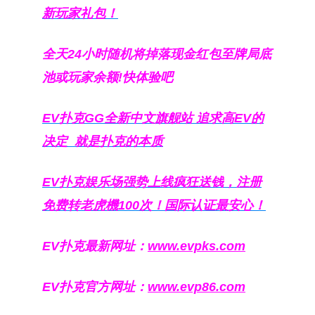
新玩家礼包！
全天24小时随机将掉落现金红包至牌局底
池或玩家余额!快体验吧
EV扑克GG
全新中文旗舰站
追求高EV
的
决定
就是扑克的本质
EV扑克娱乐场强势上线疯狂送钱，注册
免费转老虎機100次！国际认证最安心！
EV扑克最新网址：
www.evpks.com
EV扑克官方网址：
www.evp86.com