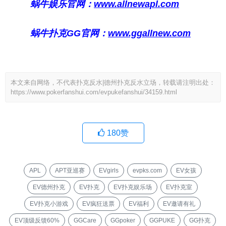
蜗牛娱乐官网：
www.allnewapl.com
蜗牛扑克GG官网：
www.ggallnew.com
本文来自网络，不代表扑克反水|德州扑克反水立场，转载请注明出处：
https://www.pokerfanshui.com/evpukefanshui/34159.html
180
赞
APL
APT亚巡赛
EVgirls
evpks.com
EV女孩
EV德州扑克
EV扑克
EV扑克娱乐场
EV扑克室
EV扑克小游戏
EV疯狂送票
EV福利
EV邀请有礼
EV顶级反馈60%
GGCare
GGpoker
GGPUKE
GG扑克