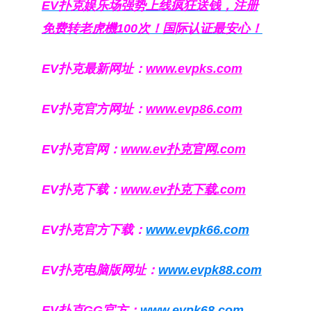
EV扑克娱乐场强势上线疯狂送钱，注册
免费转老虎機100次！国际认证最安心！
EV扑克最新网址：
www.evpks.com
EV扑克官方网址：
www.evp86.com
EV扑克官网：
www.ev扑克官网.com
EV扑克下载：
www.ev扑克下载.com
EV扑克官方下载：
www.evpk66.com
EV扑克电脑版网址：
www.evpk88.com
EV扑克GG官方：
www.evpk68.com