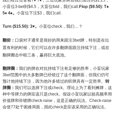
我们在庄位拿着7♥ 7♦，三位玩家弃牌后我们加注到$1.25，
小盲位3-bet到$4.5，大盲位fold，我们call.
Flop ($9.50): T♠
5♦ 4♠。
小盲位下注$3，我们call.
Turn ($15.50): 3♥。
小盲位check，我们…？
翻前：
口袋对子通常是很好的用来跟注3bet牌，特别是在位
置有利的时候，它们可以在许多翻牌面跟注持续下注，或在
翻牌圈击中暗三条，赢得巨大底池。
翻牌圈：
我们的牌在对抗持续下注有足够的胜率，小盲玩家
3bet范围中的大多数牌已经错过了这个翻牌面，但我们仍可
预计他持续下注，因为他许多错过的听牌具有一定胜率。
转
牌圈：
我们可以选择下注或check。理论上为了看到摊牌，这
种中等牌力的牌应该只是check。假设小盲玩家以较高频率用
价值牌和诈唬牌check-raise，这是正确的玩法。Check-raise
会使77处于困难局面，因此check是应该采用的正确玩法。