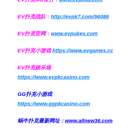
EV扑克战队
：
http://evpk7.com/96088
EV扑克官网：
www.evpukes.com
EV扑克小游戏
https://www.evgames.cc
EV扑克娱乐场
https://www.evpkcasino.com
GG扑克小游戏
https://www.ggpkcasino.com
蜗牛扑克最新网址：
www.allnew36.com