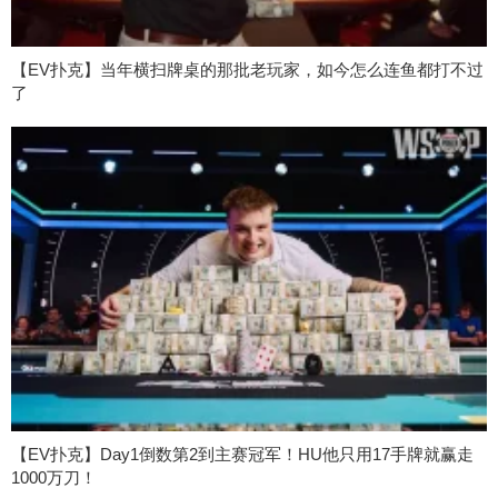
【EV扑克】当年横扫牌桌的那批老玩家，如今怎么连鱼都打不过
了
【EV扑克】Day1倒数第2到主赛冠军！HU他只用17手牌就赢走
1000万刀！