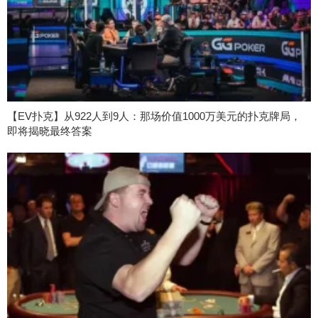
【EV扑克】从922人到9人：那场价值1000万美元的扑克牌局，
即将揭晓最终答案