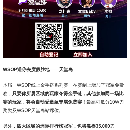
WSOP送你去度假胜地——天堂岛
本届「WSOP线上金手链系列赛」在赛制上增加了冠军免费
赛，
只要你所属区域的玩家夺得金手链，其他参加同一场比
赛的玩家，将会自动受邀至专属免费赛！
最高可瓜分10W刀
奖励及WSOP天堂岛站席位。
另外，
四大区域的洲际排行榜冠军，也将赢得35,000刀