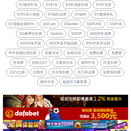
EV德州扑克
EV扑克
EV扑克娱乐场
EV扑克室
EV扑克小游戏
EV疯狂送票
EV福利
EV邀请有礼
EV顶级反馈60%
GGCare
GGpoker
GGPUKE
GG扑克
GG春季狂欢赛
Sashimi
WSOP
WSOP冬巡赛
WSOP金手链
WSOP金手链战报
WSOP高手过招
丹牛也疯狂逆转胜
优惠活动
促销活动
免费比赛
免费赛
冬巡赛
创造正EV
大逃杀玩法
德州扑克
扑克女神
正EV之路
沙西米
生肖系列赛
百万幸运赛
短牌系列赛
蜗牛扑克
超级百万豪客赛