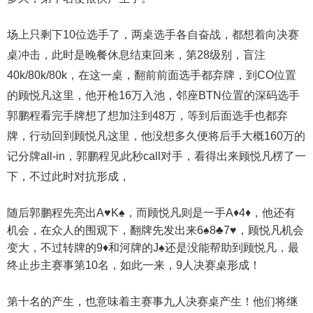
场上只剩下10位选手了，两桌选手各自奋战，都想着向决赛
桌冲击，此时是晚餐休息结束回来，第28级别，盲注
40k/80k/80k，在这一桌，翻前前面选手都弃牌，到CO位置
的顾悦凡这里，他开枪16万入池，邻座BTN位置的深码选手
郭鹏程看完手牌想了想加注到48万，等到后面选手也都弃
牌，行动回到顾悦凡这里，他没想多久便将后手大概160万的
记分牌all-in，郭鹏程见此秒call对手，看得出来顾悦凡楞了一
下，不过此时对抗形成，
随后郭鹏程先亮出A♥️K♠️，而顾悦凡则是一手A♦️4♦️，他还有
机会，在众人的围观下，翻牌先发出来6♠️8♣️7♥️，顾悦凡机会
变大，不过转牌的9♦️和河牌的J♠️还是没能帮助到顾悦凡，最
终止步主赛事第10名，如此一来，9人决赛桌形成！
第十名的产生，也意味着主赛事九人决赛桌产生！他们将继