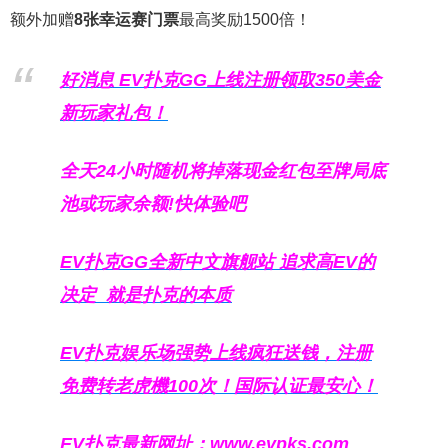
额外加赠
8张幸运赛门票
最高奖励1500倍！
好消息 EV扑克GG上线注册领取350美金
新玩家礼包！
全天24小时随机将掉落现金红包至牌局底
池或玩家余额!快体验吧
EV扑克GG
全新中文旗舰站
追求高EV
的
决定
就是扑克的本质
EV扑克娱乐场强势上线疯狂送钱，注册
免费转老虎機100次！国际认证最安心！
EV扑克最新网址：
www.evpks.com