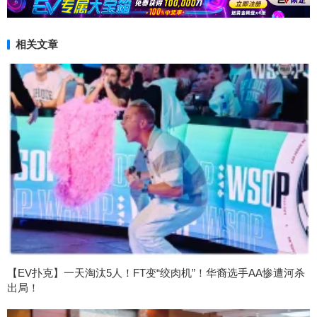
相关文章
【EV扑克】一天淘汰5人！FT变“绞肉机”！华裔选手AA惨遭河杀
出局！