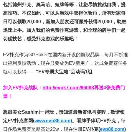
包括德州扑克、奥马哈、短牌等等，让您尽情挑战自我，提
高技巧。不仅如此，
可以从游戏中获得体验币，所有玩家每
日可以领取20,000，新加入朋友还可额外获得20,000，助您
迅速上手。
加入我们的免费扑克游戏，和全球的牌手们一起
切磋技艺，感受扑克游戏的乐趣吧！
EV扑克作为GGPoker在国内新开设的旗舰品牌，每月不断推
出福利反馈活动，现在只要成为EV新用户，达成免费赛任务
就可以获得——
“EV专属大宝箱”启动码1组
加入EV扑克战队：
http://evpk7.com/96088
再送4张免费门
票！
想跟美女Sashimi一起玩，
想知道最新资讯与赛程，
敬请锁
定EV扑克官网(
www.evp86.com
)。
看牌手痒玩EV扑克，
每
日多场免费赛奖励高达20w，现在注册
EV扑克(
evp86.com
)