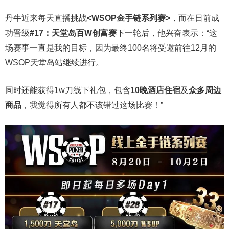
丹牛近来每天直播挑战
<WSOP金手链系列赛>
，而在日前成
功晋级
#17：天堂岛百W创富赛
下一轮后，他兴奋表示：“这
场赛事一直是我的目标，因为最终100名将受邀前往12月的
WSOP天堂岛站继续进行。
同时还能获得1w刀线下礼包，包含
10晚酒店住宿
及
众多周边
商品
，我觉得所有人都不该错过这场比赛！”