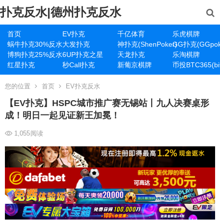
扑克反水|德州扑克反水
首页
EV扑克
千亿体育
乐虎棋牌
蜗牛扑克30%反水
大发扑克
神扑克(ShenPoker)
GG扑克(GGpok
博狗扑克25%反水
6UP扑克之星
天龙扑克
乐淘棋牌
红星扑克
秒Call扑克
新葡京棋牌
币投BTC365(bit
您的位置
首页
EV扑克反水
【EV扑克】HSPC城市推广赛无锡站丨九人决赛桌形
成！明日一起见证新王加冕！
1,055
阅读