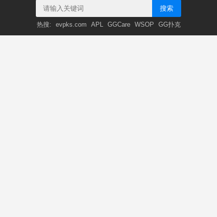
搜索
热搜:
evpks.com
APL
GGCare
WSOP
GG扑克