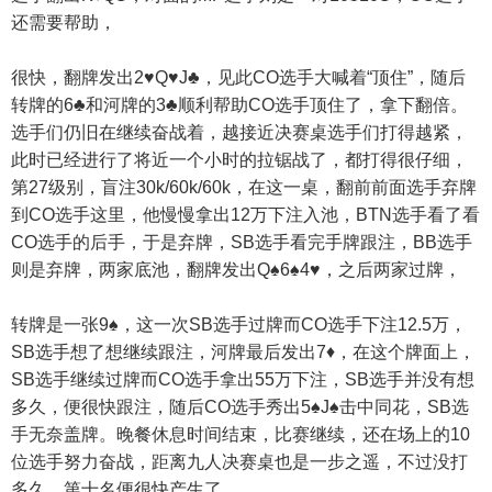
还需要帮助，
很快，翻牌发出2♥️Q♥️J♣️，见此CO选手大喊着“顶住”，随后
转牌的6♣️和河牌的3♣️顺利帮助CO选手顶住了，拿下翻倍。
选手们仍旧在继续奋战着，越接近决赛桌选手们打得越紧，
此时已经进行了将近一个小时的拉锯战了，都打得很仔细，
第27级别，盲注30k/60k/60k，在这一桌，翻前前面选手弃牌
到CO选手这里，他慢慢拿出12万下注入池，BTN选手看了看
CO选手的后手，于是弃牌，SB选手看完手牌跟注，BB选手
则是弃牌，两家底池，翻牌发出Q♠️6♠️4♥️，之后两家过牌，
转牌是一张9♠️，这一次SB选手过牌而CO选手下注12.5万，
SB选手想了想继续跟注，河牌最后发出7♦️，在这个牌面上，
SB选手继续过牌而CO选手拿出55万下注，SB选手并没有想
多久，便很快跟注，随后CO选手秀出5♠️J♠️击中同花，SB选
手无奈盖牌。晚餐休息时间结束，比赛继续，还在场上的10
位选手努力奋战，距离九人决赛桌也是一步之遥，不过没打
多久，第十名便很快产生了。