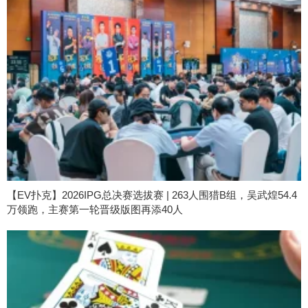
【EV扑克】2026IPG总决赛选拔赛 | 263人围猎B组，吴武煌54.4
万领跑，主赛第一轮晋级版图再添40人