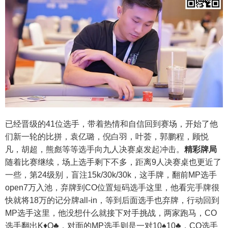
已经晋级的41位选手，带着热情和自信回到赛场，开始了他
们新一轮的比拼，袁亿璐，倪白羽，叶荟，郭鹏程，顾悦
凡，胡超，熊彪等等选手向九人决赛桌发起冲击。
精彩牌局
随着比赛继续，场上选手剩下不多，距离9人决赛桌也更近了
一些，第24级别，盲注15k/30k/30k，这手牌，翻前MP选手
open7万入池，弃牌到CO位置短码选手这里，他看完手牌很
快就将18万的记分牌all-in，等到后面选手也弃牌，行动回到
MP选手这里，他没想什么就接下对手挑战，两家跑马，CO
选手翻出K♦️Q♣️，对面的MP选手则是一对10♠️10♣️，CO选手