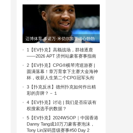
迈博体育 多诺万·米切尔加盟雄心勃勃
的骑士队
1
【EV扑克】高额战场，群雄逐鹿
——2026 APT 济州站豪客赛事指南
2
【EV扑克】CPG®横琴湾巡游赛 |
圆满落幕！章万育拿下主赛大金海神
杯，收获人生第二个CPG冠军头衔
3
【扑克反水】德州扑克如何作出精
彩的弃牌？－１
4
【EV扑克】讨论 | 我们是否应该有
权搜索选手的数据？
5
【EV扑克】2024WSOP｜中国香港
Danny Tang成10万刀豪客赛泡沫，
Tony Lin深码晋级赛事#50 Day 2