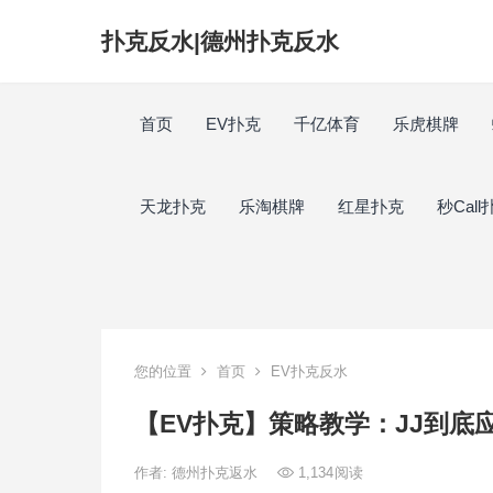
扑克反水|德州扑克反水
首页
EV扑克
千亿体育
乐虎棋牌
天龙扑克
乐淘棋牌
红星扑克
秒Call
您的位置
首页
EV扑克反水
【EV扑克】策略教学：JJ到底
作者:
德州扑克返水
1,134
阅读