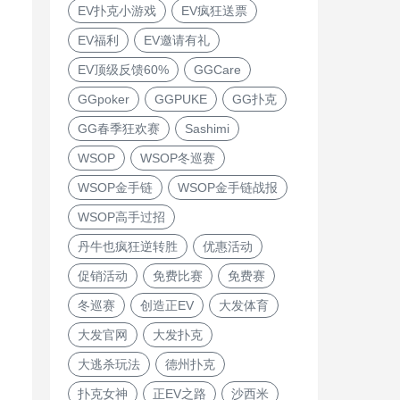
EV扑克小游戏
EV疯狂送票
EV福利
EV邀请有礼
EV顶级反馈60%
GGCare
GGpoker
GGPUKE
GG扑克
GG春季狂欢赛
Sashimi
WSOP
WSOP冬巡赛
WSOP金手链
WSOP金手链战报
WSOP高手过招
丹牛也疯狂逆转胜
优惠活动
促销活动
免费比赛
免费赛
冬巡赛
创造正EV
大发体育
大发官网
大发扑克
大逃杀玩法
德州扑克
扑克女神
正EV之路
沙西米