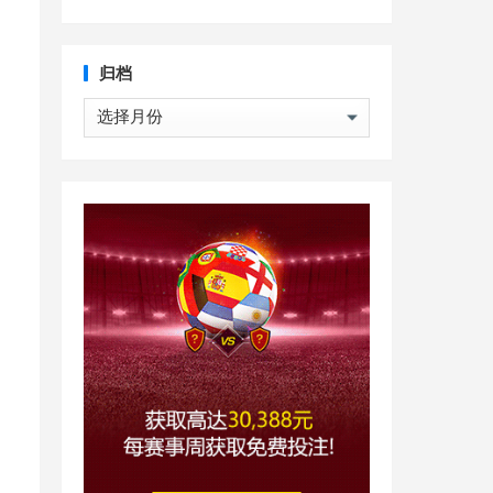
归档
归
档