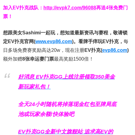
加入EV扑克战队：
http://evpk7.com/96088
再送4张免费门
票！
想跟美女Sashimi一起玩，
想知道最新资讯与赛程，
敬请锁
定EV扑克官网(
www.evp86.com
)。
看牌手痒玩EV扑克，
每
日多场免费赛奖励高达20w，现在注册
EV扑克(
evp86.com
)
额外加赠
8张幸运赛门票
最高奖励1500倍！
好消息 EV扑克GG上线注册领取350美金
新玩家礼包！
全天24小时随机将掉落现金红包至牌局底
池或玩家余额!快体验吧
EV扑克GG
全新中文旗舰站
追求高EV
的