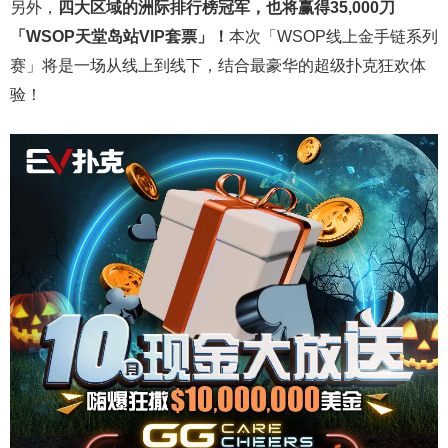
另外，
四大区域的洲际排行榜冠军，也将赢得35,000刀
「WSOP天堂岛站VIP套票」！
本次「WSOP线上金手链系列
赛」将是一场从线上到线下，结合最豪华的超级扑克狂欢体
验！