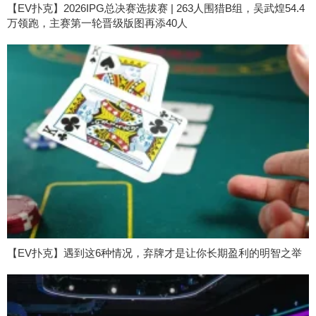
【EV扑克】2026IPG总决赛选拔赛 | 263人围猎B组，吴武煌54.4
万领跑，主赛第一轮晋级版图再添40人
【EV扑克】遇到这6种情况，弃牌才是让你长期盈利的明智之举