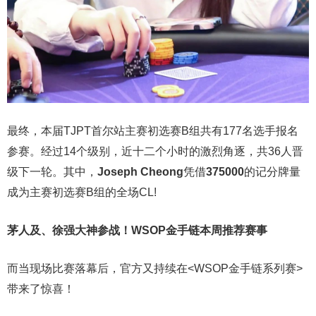
最终，本届TJPT首尔站主赛初选赛B组共有177名选手报名
参赛。经过14个级别，近十二个小时的激烈角逐，共36人晋
级下一轮。其中，
Joseph Cheong
凭借
375000
的记分牌量
成为主赛初选赛B组的全场CL!
茅人及、徐强大神参战！WSOP金手链本周推荐赛事
而当现场比赛落幕后，官方又持续在<WSOP金手链系列赛>
带来了惊喜！