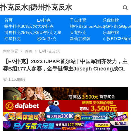
扑克反水|德州扑克反水
首页
EV扑克
千亿体育
乐虎棋牌
蜗牛扑克30%反水
大发扑克
神扑克(ShenPoker)
GG扑克(GGpok
博狗扑克25%反水
6UP扑克之星
天龙扑克
乐淘棋牌
红星扑克
秒Call扑克
新葡京棋牌
币投BTC365(bit
您的位置
首页
EV扑克反水
【EV扑克】2023TJPK®首尔站 | 中国军团齐发力，主
赛B组177人参赛，金手链得主Joseph Cheong成CL
1,153
阅读