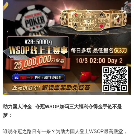
助力国人冲金 夺冠
WSOP加码三大福利
夺得金手链不是
梦
：
谁说夺冠之路只有一条？为助力国人登上WSOP最高殿堂，