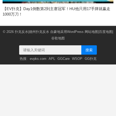
【EV扑克】Day1倒数第2到主赛冠军！HU他只用17手牌就赢走
1000万刀！
© 2026
扑克反水|德州扑克反水
自豪地采用WordPress
网站地图
|
百度地图
|
谷歌地图
搜索
热搜:
evpks.com
APL
GGCare
WSOP
GG扑克