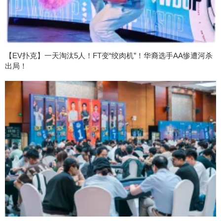
【EV扑克】一天淘汰5人！FT变“绞肉机”！华裔选手AA惨遭河杀
出局！