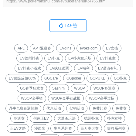
https://www.pokerfanshui.com/evpukefanshui/34765.html
149
赞
APL
APT亚巡赛
EVgirls
evpks.com
EV女孩
EV德州扑克
EV扑克
EV扑克娱乐场
EV扑克室
EV扑克小游戏
EV疯狂送票
EV福利
EV邀请有礼
EV顶级反馈60%
GGCare
GGpoker
GGPUKE
GG扑克
GG春季狂欢赛
Sashimi
WSOP
WSOP冬巡赛
WSOP金手链
WSOP金手链战报
WSOP高手过招
丹牛也疯狂逆转胜
优惠活动
促销活动
免费比赛
免费赛
冬巡赛
创造正EV
大逃杀玩法
德州扑克
扑克女神
正EV之路
沙西米
生肖系列赛
百万幸运赛
短牌系列赛