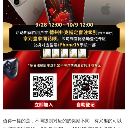
值得一提的是，不同级别对应的的奖励不同，有兴趣的可以