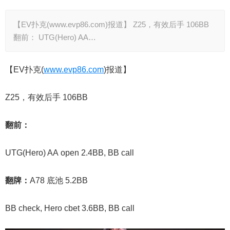
【EV扑克(www.evp86.com)报道】 Z25，有效后手 106BB
翻前： UTG(Hero) AA…
【EV扑克(
www.evp86.com
)报道】
Z25，有效后手 106BB
翻前：
UTG(Hero) AA open 2.4BB, BB call
翻牌：
A78 底池 5.2BB
BB check, Hero cbet 3.6BB, BB call