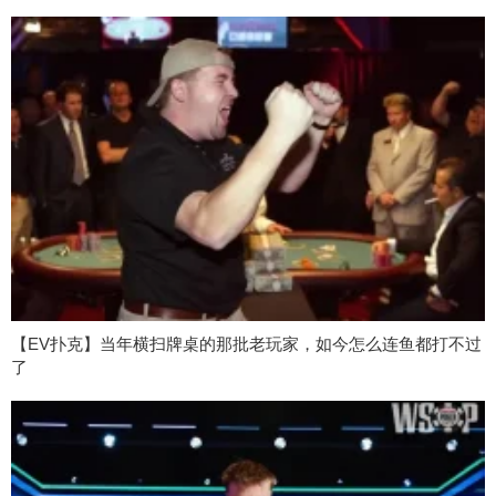
【EV扑克】当年横扫牌桌的那批老玩家，如今怎么连鱼都打不过
了