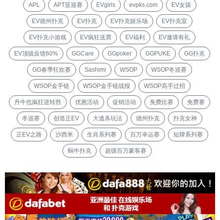
APL
APT亚巡赛
EVgirls
evpks.com
EV女孩
EV德州扑克
EV扑克
EV扑克娱乐场
EV扑克室
EV扑克小游戏
EV疯狂送票
EV福利
EV邀请有礼
EV顶级反馈60%
GGCare
GGpoker
GGPUKE
GG扑克
GG春季狂欢赛
Sashimi
WSOP
WSOP冬巡赛
WSOP金手链
WSOP金手链战报
WSOP高手过招
丹牛也疯狂逆转胜
优惠活动
促销活动
免费比赛
免费赛
冬巡赛
创造正EV
大逃杀玩法
德州扑克
扑克女神
正EV之路
沙西米
生肖系列赛
百万幸运赛
短牌系列赛
蜗牛扑克
超级百万豪客赛