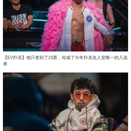
【EV扑克】他只拿到了23票，却成了今年扑克名人堂唯一的入选
者