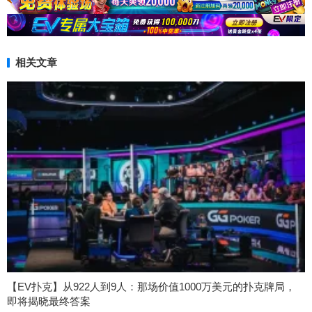
相关文章
【EV扑克】从922人到9人：那场价值1000万美元的扑克牌局，
即将揭晓最终答案