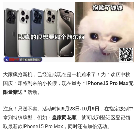
大家疯抢新机，已经造成现在是一机难求了！为＂欢庆中秋
国庆＂即将到来的小长假，现在举办＂
iPhone15 Pro Max无
限量赠送＂
活动。
注意！只送不卖。活动时间
9月28日-10月9日
，在指定级别中
拿到特殊牌型，例如：
皇家同花顺
，就可以到登记区登记领
取最新款iPhone15 Pro Max，同时还有加倍活动。