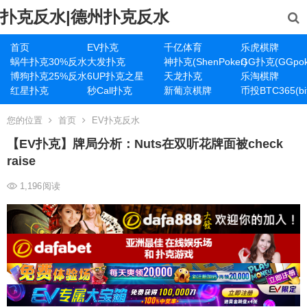
扑克反水|德州扑克反水
首页
EV扑克
千亿体育
乐虎棋牌
蜗牛扑克30%反水
大发扑克
神扑克(ShenPoker)
GG扑克(GGpok
博狗扑克25%反水
6UP扑克之星
天龙扑克
乐淘棋牌
红星扑克
秒Call扑克
新葡京棋牌
币投BTC365(bit
您的位置
首页
EV扑克反水
【EV扑克】牌局分析：Nuts在双听花牌面被check
raise
1,196
阅读