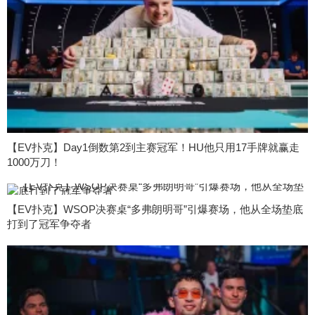
【EV扑克】Day1倒数第2到主赛冠军！HU他只用17手牌就赢走
1000万刀！
【EV扑克】WSOP决赛桌“多弗朗明哥”引爆赛场，他从全场垫底
打到了冠军争夺者