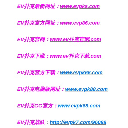
EV扑克最新网址：
www.evpks.com
EV扑克官方网址：
www.evp86.com
EV扑克官网：
www.ev扑克官网.com
EV扑克下载：
www.ev扑克下载.com
EV扑克官方下载：
www.evpk66.com
EV扑克电脑版网址：
www.evpk88.com
EV扑克GG官方：
www.evpk68.com
EV扑克战队
：
http://evpk7.com/96088