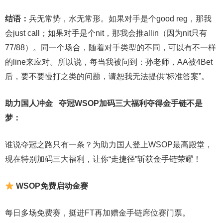
结语：
兵无常势，水无常形。如果对手是个good reg，那我
会just call；如果对手是个nit，那我会推allin（因为nit只有
77/88）。同一个场合，随着对手类型的不同，可以有不一样
的line来应对。所以说，每当我被问到：孙老师，AA被4Bet
后，要不要慢打之类的问题，请恕我无法提供“标准答案”。
助力国人冲金 夺冠WSOP加码三大福利夺得金手链不是
梦：
谁说夺冠之路只有一条？为助力国人登上WSOP最高殿堂，
现在特别加码三大福利，让你“走捷径”斩获金手链荣耀！
WSOP免费启动金赛
每日多场免费赛，挺进FT再加赠金手链席位赛门票。