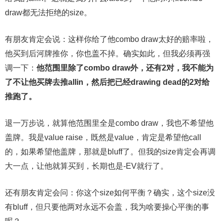
draw都无法拒绝的size。
有朋友肯定会说：这样你给了他combo draw太好的赔率啦，
他买到后河牌推你，你也盖不掉。确实如此，但我必须再强
调一下：
他范围里除了combo draw外，还有2对，我不能为
了不让他买牌去推allin，然后把已经drawing dead的2对给
推跑了。
退一万步说，就算他范围里全是combo draw，我也不希望他
盖牌。我是value raise，既然是value，肯定是希望他call
的，如果希望他盖牌，那就是bluff了。但我的size肯定会再调
大一点，让他就算买到，长期也是-EV就行了。
还有朋友肯定会问：你这个size如何平衡？确实，这个size没
有bluff，但只要他两对永远不会盖，我为啥要操心平衡的事