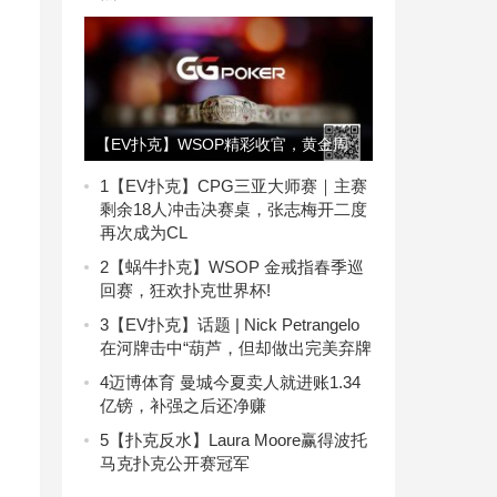
【EV扑克】WSOP精彩收官，黄金周
“国人专属”赛事激情登场，邀您一同
1
【EV扑克】CPG三亚大师赛｜主赛
剩余18人冲击决赛桌，张志梅开二度
“Phone起来”
再次成为CL
2
【蜗牛扑克】WSOP 金戒指春季巡
回赛，狂欢扑克世界杯!
3
【EV扑克】话题 | Nick Petrangelo
在河牌击中“葫芦，但却做出完美弃牌
4
迈博体育 曼城今夏卖人就进账1.34
亿镑，补强之后还净赚
5
【扑克反水】Laura Moore赢得波托
马克扑克公开赛冠军