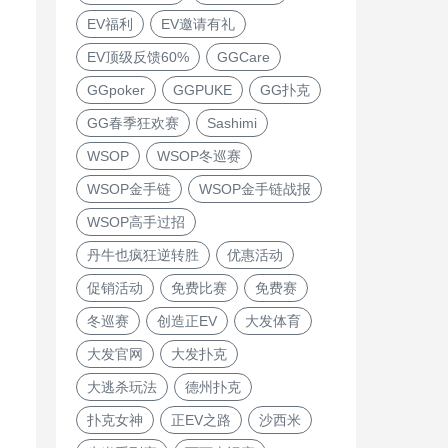
EV福利
EV邀请有礼
EV顶级反馈60%
GGCare
GGpoker
GGPUKE
GG扑克
GG春季狂欢赛
Sashimi
WSOP
WSOP冬巡赛
WSOP金手链
WSOP金手链战报
WSOP高手过招
丹牛也疯狂逆转胜
优惠活动
促销活动
免费比赛
免费赛
冬巡赛
创造正EV
大发体育
大发官网
大发扑克
大逃杀玩法
德州扑克
扑克女神
正EV之路
沙西米