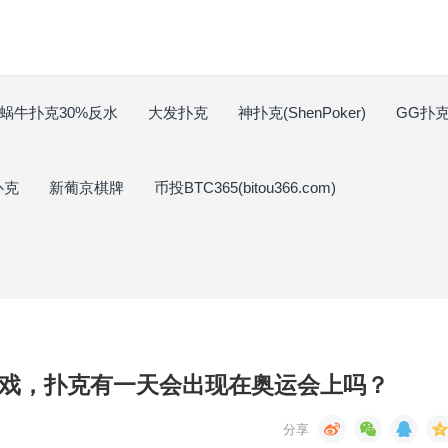
蜗牛扑克30%反水
大发扑克
神扑克(ShenPoker)
GG扑克(
扑克
新葡京棋牌
币投BTC365(bitou366.com)
是游戏，扑克有一天会出现在奥运会上吗？