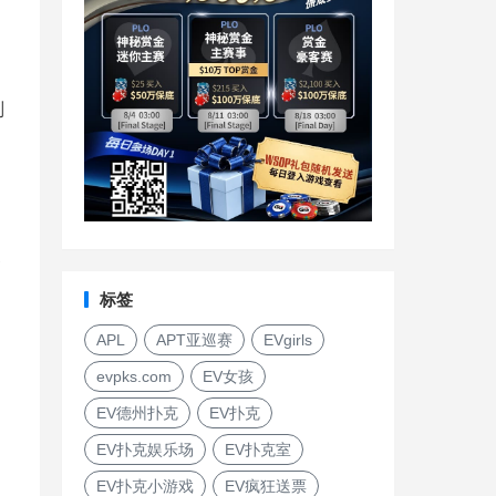
则
参
标签
APL
APT亚巡赛
EVgirls
evpks.com
EV女孩
EV德州扑克
EV扑克
EV扑克娱乐场
EV扑克室
EV扑克小游戏
EV疯狂送票