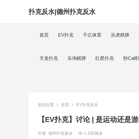
扑克反水|德州扑克反水
首页
EV扑克
千亿体育
乐虎棋牌
天龙扑克
乐淘棋牌
红星扑克
秒Call
您的位置
首页
EV扑克反水
【EV扑克】讨论 | 是运动还
作者:
德州扑克返水
1,192
阅读