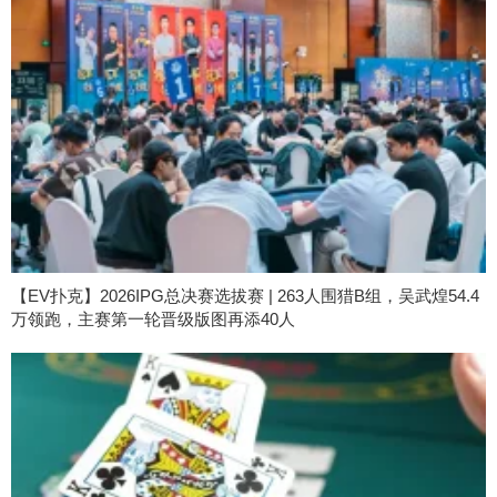
【EV扑克】2026IPG总决赛选拔赛 | 263人围猎B组，吴武煌54.4
万领跑，主赛第一轮晋级版图再添40人