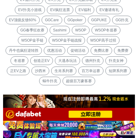
EV扑克小游戏
EV疯狂送票
EV福利
EV邀请有礼
EV顶级反馈60%
GGCare
GGpoker
GGPUKE
GG扑克
GG春季狂欢赛
Sashimi
WSOP
WSOP冬巡赛
WSOP金手链
WSOP金手链战报
WSOP高手过招
丹牛也疯狂逆转胜
优惠活动
促销活动
免费比赛
免费赛
冬巡赛
创造正EV
大逃杀玩法
德州扑克
扑克女神
正EV之路
沙西米
生肖系列赛
百万幸运赛
短牌系列赛
蜗牛扑克
超级百万豪客赛