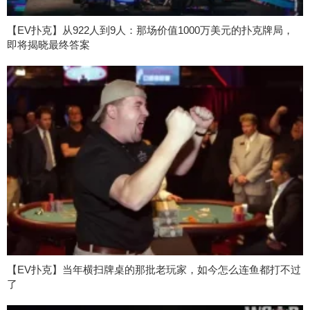
【EV扑克】从922人到9人：那场价值1000万美元的扑克牌局，
即将揭晓最终答案
【EV扑克】当年横扫牌桌的那批老玩家，如今怎么连鱼都打不过
了