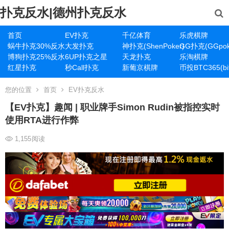
扑克反水|德州扑克反水
首页
EV扑克
千亿体育
乐虎棋牌
蜗牛扑克30%反水
大发扑克
神扑克(ShenPoker)
GG扑克(GGpok
博狗扑克25%反水
6UP扑克之星
天龙扑克
乐淘棋牌
红星扑克
秒Call扑克
新葡京棋牌
币投BTC365(bit
您的位置
首页
EV扑克反水
【EV扑克】趣闻 | 职业牌手Simon Rudin被指控实时
使用RTA进行作弊
1,155
阅读