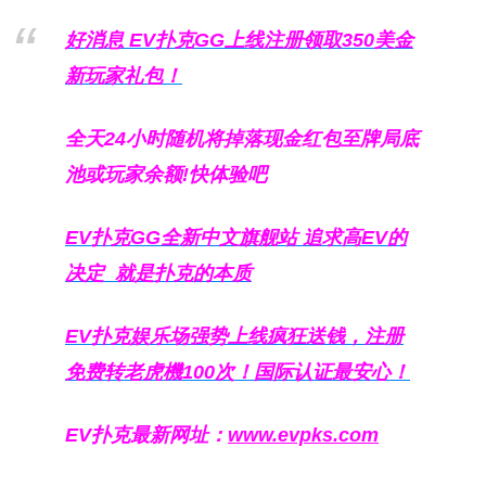
好消息 EV扑克GG上线注册领取350美金
新玩家礼包！
全天24小时随机将掉落现金红包至牌局底
池或玩家余额!快体验吧
EV扑克GG
全新中文旗舰站
追求高EV
的
决定
就是扑克的本质
EV扑克娱乐场强势上线疯狂送钱，注册
免费转老虎機100次！国际认证最安心！
EV扑克最新网址：
www.evpks.com