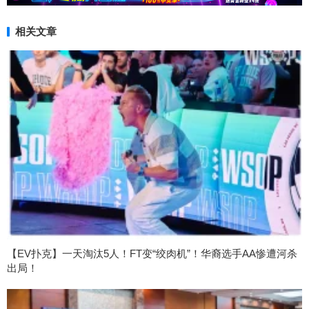
相关文章
【EV扑克】一天淘汰5人！FT变“绞肉机”！华裔选手AA惨遭河杀
出局！