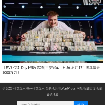
【EV扑克】Day1倒数第2到主赛冠军！HU他只用17手牌就赢走
1000万刀！
© 2026
扑克反水|德州扑克反水
自豪地采用WordPress
网站地图
|
百度地图
|
谷歌地图