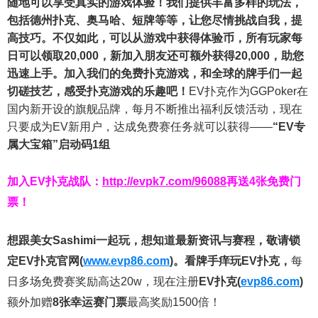
随地可以享受真实的游戏体验！我们提供丰富多样的玩法，
包括德州扑克、奥马哈、短牌等等，让您尽情挑战自我，提
高技巧。不仅如此，
可以从游戏中获得体验币，所有玩家每
日可以领取20,000，新加入朋友还可额外获得20,000，助您
迅速上手。
加入我们的免费扑克游戏，和全球的牌手们一起
切磋技艺，感受扑克游戏的乐趣吧！
EV扑克作为GGPoker在
国内新开设的旗舰品牌，每月不断推出福利反馈活动，现在
只要成为EV新用户，达成免费赛任务就可以获得——
“EV专
属大宝箱”启动码1组
加入EV扑克战队：
http://evpk7.com/96088
再送4张免费门
票！
想跟美女Sashimi一起玩，
想知道最新资讯与赛程，
敬请锁
定EV扑克官网(
www.evp86.com
)。
看牌手痒玩EV扑克，
每
日多场免费赛奖励高达20w，现在注册
EV扑克(
evp86.com
)
额外加赠
8张幸运赛门票
最高奖励1500倍！