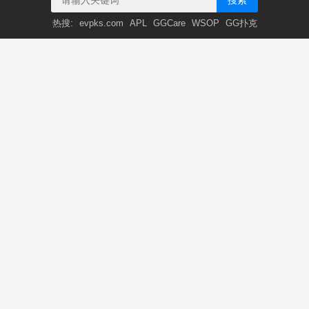
搜索
热搜:
evpks.com
APL
GGCare
WSOP
GG扑克