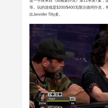
这一手牌来自《高额桌扑克》第11季第7集，这集的玩家包括
等。玩的游戏是$200/$400无限注德州扑克，有str
比Jennifer Tilly多。