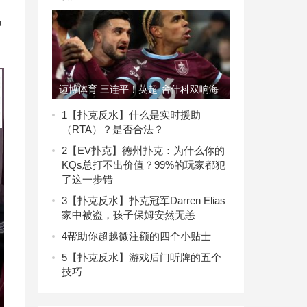
码
迈博体育 三连平！英超-舍什科双响海
文乌龙送礼 曼联2-2伯
1
【扑克反水】什么是实时援助
（RTA）？是否合法？
2
【EV扑克】德州扑克：为什么你的
KQs总打不出价值？99%的玩家都犯
了这一步错
3
【扑克反水】扑克冠军Darren Elias
家中被盗，孩子保姆安然无恙
4
帮助你超越微注额的四个小贴士
5
【扑克反水】游戏后门听牌的五个
技巧