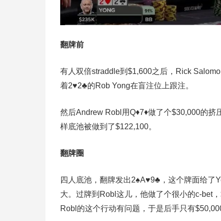
翻牌前
有人双倍straddle到$1,600之后，Rick Salom
着2♥2♣的Rob Yong在盲注位上跟注。
然后Andrew Robl用Q♦7♦做了个$30
样底池被做到了$122,100。
翻牌圈
四人底池，翻牌发出2♠A♥9♣，这个牌面给了
大。过牌到Robl这儿，他做了个很小的c-bet，$
Robl的这个行动有问题，于是后手只有$50,000