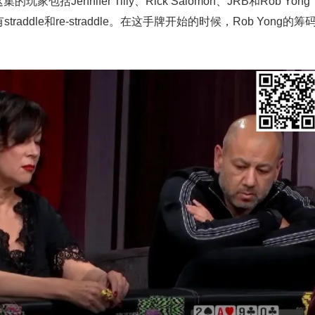
Jennifer Tilly、Rick Salomon、JRB和Rob Yong
addle和re-straddle。在这手牌开始的时候，Rob Yong的筹