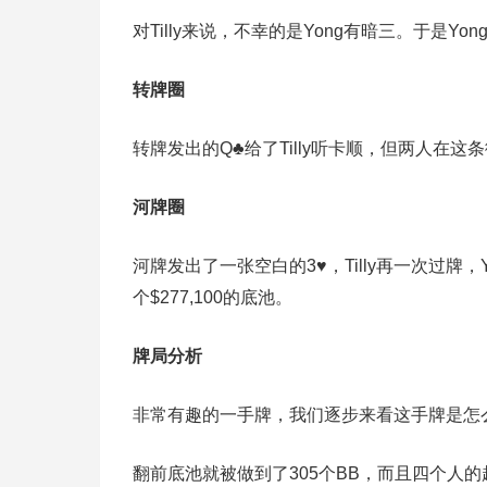
对Tilly来说，不幸的是Yong有暗三。于是Yon
转牌圈
转牌发出的Q♣给了Tilly听卡顺，但两人在这条
河牌圈
河牌发出了一张空白的3♥，Tilly再一次过牌，Yo
个$277,100的底池。
牌局分析
非常有趣的一手牌，我们逐步来看这手牌是怎
翻前底池就被做到了305个BB，而且四个人