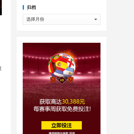
归档
归
档
这