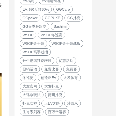
EV福利
EV邀请有礼
长
EV顶级反馈60%
GGCare
GGpoker
GGPUKE
GG扑克
GG春季狂欢赛
Sashimi
WSOP
WSOP冬巡赛
WSOP金手链
WSOP金手链战报
WSOP高手过招
丹牛也疯狂逆转胜
优惠活动
！
促销活动
免费比赛
免费赛
冬巡赛
创造正EV
大发体育
大发官网
大发扑克
大逃杀玩法
德州扑克
扑克女神
正EV之路
沙西米
生肖系列赛
百万幸运赛