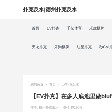
扑克反水|德州扑克反水
首页
EV扑克
千亿体育
乐虎棋牌
天龙扑克
乐淘棋牌
红星扑克
秒Call
您的位置
首页
EV扑克反水
【EV扑克】在多人底池里做bl
作者:
德州扑克返水
1,191
阅读