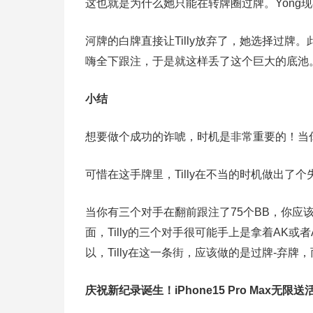
这也就是为什么她只能在转牌圈过牌。Yong
河牌的白牌直接让Tilly放弃了，她选择过牌。
嗨全下跟注，于是就这样丢了这个巨大的底池
小结
想要做个成功的诈唬，时机是非常重要的！当
可惜在这手牌里，Tilly在不当的时机做出了
当你有三个对手在翻前跟注了75个BB，你应
面，Tilly的三个对手很可能手上是拿着AK或
以，Tilly在这一条街，应该做的是过牌-弃牌
庆祝新纪录诞生！
iPhone15 Pro Max无限送