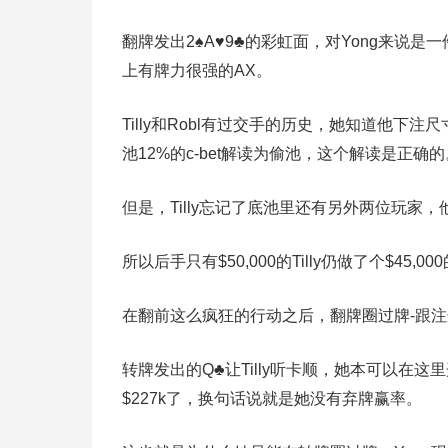
翻牌发出2♠A♥9♣的彩虹面，对Yong来说
上有牌力很强的AX。
Tilly和Robl有过交手的历史，她知道他下注尺
池12%的c-bet解读为偷池，这个解读是正确的
但是，Tilly忘记了底池里还有另外两位玩家
所以后手只有$50,000的Tilly仍做了个$45,0
在翻前这么疯狂的行动之后，翻牌圈过牌-跟注这
转牌发出的Q♣让Tilly听卡顺，她本可以在
$227k了，换句话说就是她没有弃牌赢率。