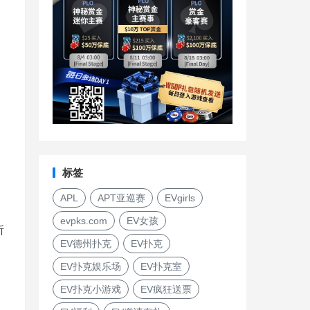
J
标签
APL
APT亚巡赛
EVgirls
evpks.com
EV女孩
所
EV德州扑克
EV扑克
EV扑克娱乐场
EV扑克室
EV扑克小游戏
EV疯狂送票