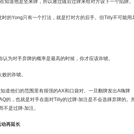
现在知道他是坚果牌，所以通过随后过牌来给对方设下一个陷阱。
此时的Yong只有一个打法，就是打对方的后手。但Tilly不可能用
。
你认为对手弃牌的概率是最高的时候，你才应该诈唬。
个失败的诈唬。
该知道他们的范围里有很强的AX和口袋对。一旦翻牌发出A嗨牌
者AQ的，也就是对手在面对Tilly的过牌-加注是不会选择弃牌的。
，而不是过牌-加注。
活动再延长