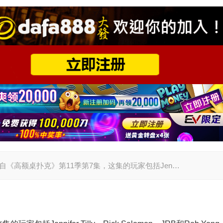
一手牌来自《高额桌扑克》第11季第7集，这集的玩家包括Jen…