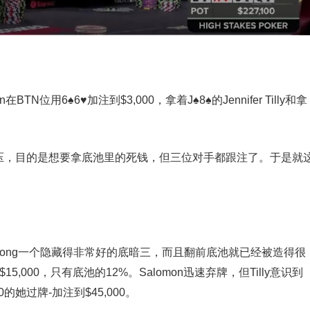
on在BTN位用6♠6♥加注到$3,000，拿着J♠8♠的Jennifer Tilly和拿
,000的挤压，目的是想要拿底池里的死钱，但三位对手都跟注了。于是就
Yong一个隐藏得非常好的底暗三，而且翻前底池就已经被造得很
15,000，只有底池的12%。Salomon迅速弃牌，但Tilly意识到
的她过牌-加注到$45,000。