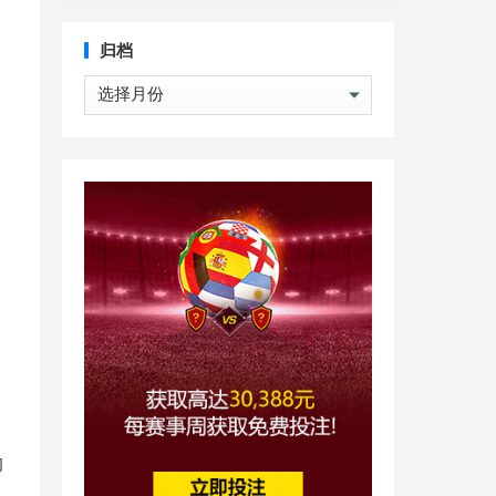
归档
归
档
的