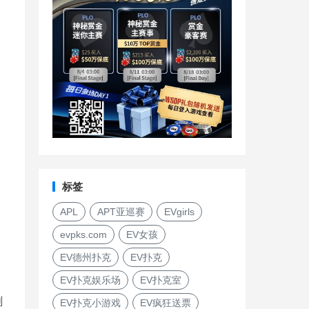
标签
APL
APT亚巡赛
EVgirls
evpks.com
EV女孩
EV德州扑克
EV扑克
EV扑克娱乐场
EV扑克室
刺
EV扑克小游戏
EV疯狂送票