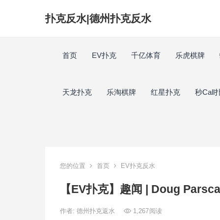
扑克反水|德州扑克反水
首页
EV扑克
千亿体育
乐虎棋牌
天龙扑克
乐淘棋牌
红星扑克
秒Call
您的位置
首页
EV扑克反水
【EV扑克】趣闻 | Doug P
作者:
德州扑克返水
1,267
阅读