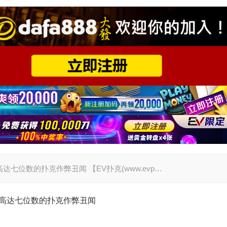
一桩高达七位数的扑克作弊丑闻 【EV扑克(www.evp…
揭露一桩高达七位数的扑克作弊丑闻