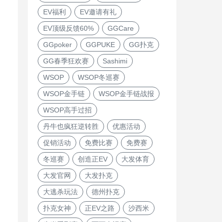
EV福利
EV邀请有礼
EV顶级反馈60%
GGCare
GGpoker
GGPUKE
GG扑克
GG春季狂欢赛
Sashimi
WSOP
WSOP冬巡赛
WSOP金手链
WSOP金手链战报
WSOP高手过招
丹牛也疯狂逆转胜
优惠活动
促销活动
免费比赛
免费赛
冬巡赛
创造正EV
大发体育
大发官网
大发扑克
大逃杀玩法
德州扑克
扑克女神
正EV之路
沙西米