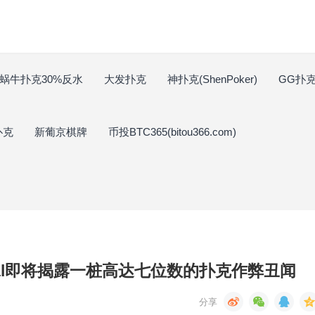
蜗牛扑克30%反水
大发扑克
神扑克(ShenPoker)
GG扑克(
扑克
新葡京棋牌
币投BTC365(bitou366.com)
arscal即将揭露一桩高达七位数的扑克作弊丑闻