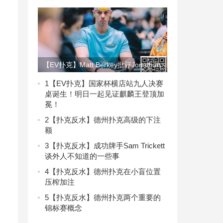
。
【EV扑克】Matt Berkey批评Jonathan
Little引发社交媒体热议
1
【EV扑克】国家杯横店站九人决赛
桌诞生！明日一起见证麒麟王登顶加
冕！
2
【扑克反水】德州扑克高级的下注
额
3
【扑克反水】成功牌手Sam Trickett
谈外人不知道的一些事
4
【扑克反水】德州扑克在小盲位置
压榨加注
5
【扑克反水】德州扑克两个重要的
锦标赛概念