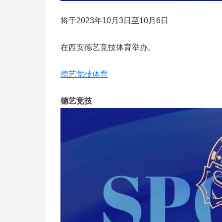
将于2023年10月3日至10月6日
在西安德艺竞技体育举办。
德艺竞技体育
德艺竞技