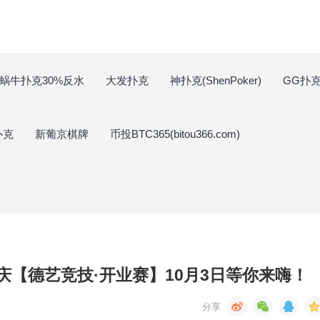
蜗牛扑克30%反水
大发扑克
神扑克(ShenPoker)
GG扑克(
扑克
新葡京棋牌
币投BTC365(bitou366.com)
庆【德艺竞技·开业赛】10月3日等你来嗨！