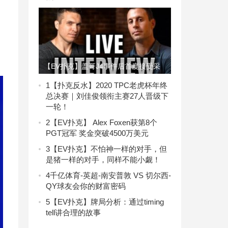
【EV扑克】盖哥J4事件后首度接受采
访：我坚信遭遇了作弊，她就是个行骗
1
【扑克反水】2020 TPC老虎杯年终
总决赛｜刘佳俊领衔主赛27人晋级下
高手
一轮！
2
【EV扑克】 Alex Foxen获第8个
PGT冠军 奖金突破4500万美元
3
【EV扑克】不怕神一样的对手，但
是猪一样的对手，同样不能小觑！
4
千亿体育-英超-南安普敦 VS 切尔西-
QY球友会你的财富密码
5
【EV扑克】牌局分析：通过timing
tell讲合理的故事