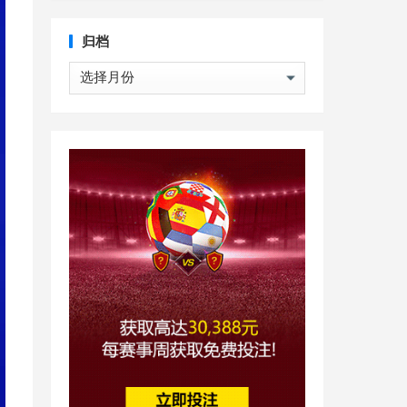
归档
归
档