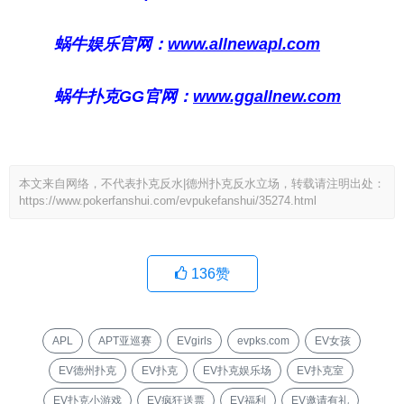
蜗牛娱乐官网：
www.allnewapl.com
蜗牛扑克GG官网：
www.ggallnew.com
本文来自网络，不代表扑克反水|德州扑克反水立场，转载请注明出处：
https://www.pokerfanshui.com/evpukefanshui/35274.html
136
赞
APL
APT亚巡赛
EVgirls
evpks.com
EV女孩
EV德州扑克
EV扑克
EV扑克娱乐场
EV扑克室
EV扑克小游戏
EV疯狂送票
EV福利
EV邀请有礼