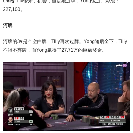
Q♣给Tilly带来了机会，但是她过牌，Yong也过。彩池：
227,100。
河牌
河牌的3♥是个空白牌，Tilly再次过牌。Yong随后全下，Tilly
不得不弃牌，而Yong赢得了27.71万的巨额奖金。