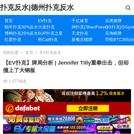
扑克反水|德州扑克反水
首页
EV扑克
千亿体育
乐虎棋牌
蜗牛扑克30%反水
大发扑克
神扑克(ShenPoker)
GG扑克(GGpok
博狗扑克25%反水
6UP扑克之星
天龙扑克
乐淘棋牌
红星扑克
秒Call扑克
新葡京棋牌
币投BTC365(bit
您的位置
首页
EV扑克反水
【EV扑克】牌局分析 | Jennifer Tilly重拳出击，但却
撞上了大钢板
1,077
阅读