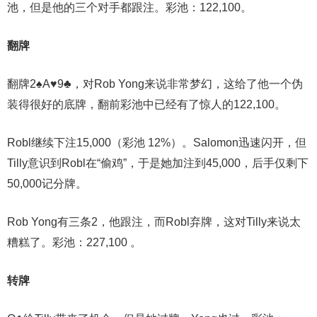
池，但是他的三个对手都跟注。彩池：122,100。
翻牌
翻牌2♠A♥9♣，对Rob Yong来说非常梦幻，这给了他一个伪
装得很好的底牌，翻前彩池中已经有了惊人的122,100。
Robl继续下注15,000（彩池 12%）。Salomon迅速闪开，但
Tilly意识到Robl在“偷鸡”，于是她加注到45,000，后手仅剩下
50,000记分牌。
Rob Yong有三条2，他跟注，而Robl弃牌，这对Tilly来说太
糟糕了。彩池：227,100 。
转牌