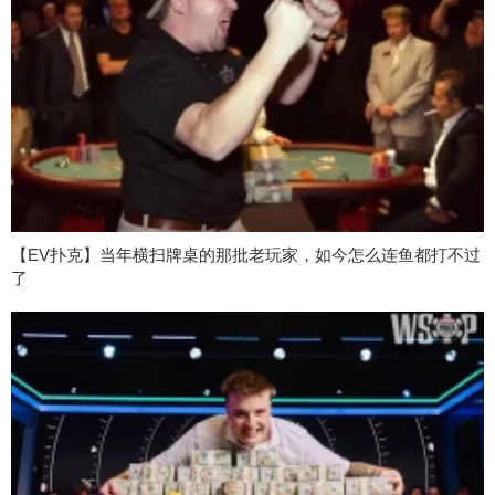
【EV扑克】当年横扫牌桌的那批老玩家，如今怎么连鱼都打不过
了