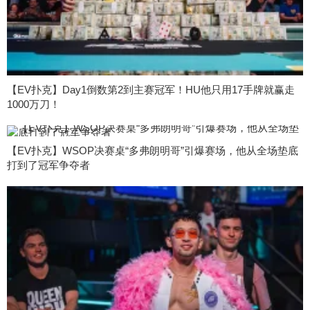
【EV扑克】Day1倒数第2到主赛冠军！HU他只用17手牌就赢走
1000万刀！
【EV扑克】WSOP决赛桌“多弗朗明哥”引爆赛场，他从全场垫底
打到了冠军争夺者