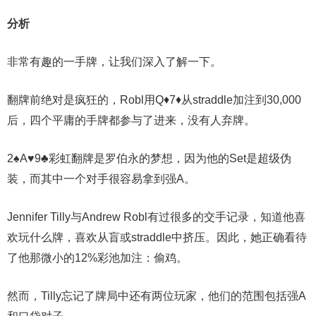
分析
非常有趣的一手牌，让我们深入了解一下。
翻牌前绝对是疯狂的，Robl用Q♦7♦从straddle加注到30,000
后，四个平庸的手牌都参与了进来，没有人弃牌。
2♠A♥9♣彩虹翻牌是罗伯永的梦想，因为他的Set是超级伪
装，而其中一个对手很容易拿到强A。
Jennifer Tilly与Andrew Robl有过很多的交手记录，知道他喜
欢玩什么牌，喜欢从盲或straddle中挤压。因此，她正确看待
了他那微小的12%彩池加注：偷鸡。
然而，Tilly忘记了牌局中还有两位玩家，他们的范围包括强A