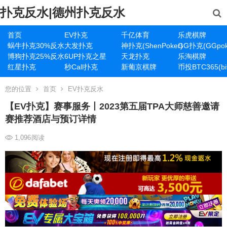
扑克反水|德州扑克反水
首页
EV扑克
千亿体育
乐虎棋牌
蜗牛扑克30%反水
大发扑克
神扑克(ShenPoker)
GG扑克(GGpok
博狗扑克25%反水
6UP扑克之星
天龙扑克
乐淘棋牌
红星扑克
秒Call扑克
新葡京棋牌
币投BTC365(bit
您的位置
首页
EV扑克反水
【EV扑克】赛事服务丨2023第五届TPA大师慈善邀请
赛推荐酒店与预订详情
1,096
阅读