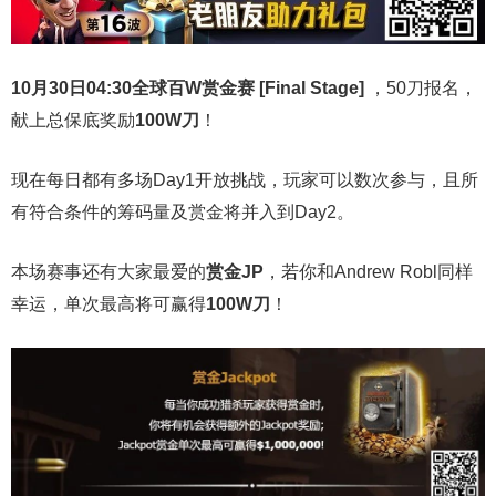
10月30日04:30
全球百W赏金赛 [Final Stage]
，50刀报名，
献上总保底奖励
100W刀
！
现在每日都有多场Day1开放挑战，玩家可以数次参与，且所
有符合条件的筹码量及赏金将并入到Day2。
本场赛事还有大家最爱的
赏金JP
，若你和Andrew Robl同样
幸运，单次最高将可赢得
100W刀
！