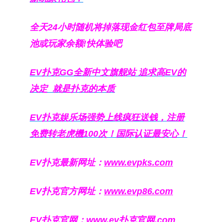
全天24小时随机将掉落现金红包至牌局底
池或玩家余额!快体验吧
EV扑克GG
全新中文旗舰站
追求高EV
的
决定
就是扑克的本质
EV扑克娱乐场强势上线疯狂送钱，注册
免费转老虎機100次！国际认证最安心！
EV扑克最新网址：
www.evpks.com
EV扑克官方网址：
www.evp86.com
EV扑克官网：
www.ev扑克官网.com