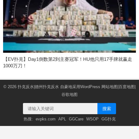
【EV扑克】Day1倒数第2到主赛冠军！HU他只用17手牌就赢走
1000万刀！
© 2026
扑克反水|德州扑克反水
自豪地采用WordPress
网站地图
|
百度地图
|
谷歌地图
搜索
热搜:
evpks.com
APL
GGCare
WSOP
GG扑克