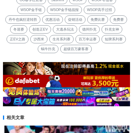
WSOP金手链
WSOP金手链战报
WSOP高手过招
丹牛也疯狂逆转胜
优惠活动
促销活动
免费比赛
免费赛
冬巡赛
创造正EV
大逃杀玩法
德州扑克
扑克女神
正EV之路
沙西米
生肖系列赛
百万幸运赛
短牌系列赛
蜗牛扑克
超级百万豪客赛
相关文章