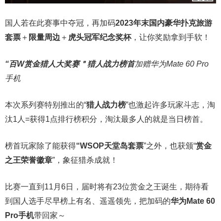
国人若在此赛事中夺冠，再加码
2023年末国内豪华扑克旅游
套票
＋
限量周边
＋
虎头冠军纪念奖杯
，让你奖励拿到手软！
“百W赏金猎人大奖赛＂
猎人战力榜首
加赠华为Mate 60 Pro
手机
本次系列赛特别推出的“
猎人战力榜
”也激起许多玩家斗志，淘
汰1人=获得1点排行榜积分，淘汰最多人的就是当日榜首。
榜首玩家除了能获得
“WSOP天堂岛套票
”之外，也获颁“
赏金
之王荣誉徽章
”，象征猎杀成就！
比赛一直到11月6日，届时将有23位赏金之王诞生，期待看
到国人选手尽早榜上有名、遥遥领先，把加码的
华为Mate 60
Pro手机
带回家～