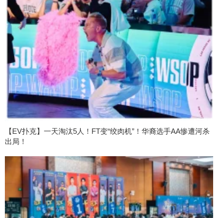
【EV扑克】一天淘汰5人！FT变“绞肉机”！华裔选手AA惨遭河杀
出局！