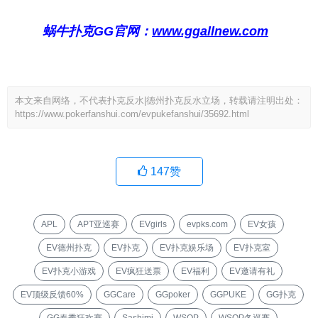
蜗牛扑克GG官网：
www.ggallnew.com
本文来自网络，不代表扑克反水|德州扑克反水立场，转载请注明出处：
https://www.pokerfanshui.com/evpukefanshui/35692.html
147
赞
APL
APT亚巡赛
EVgirls
evpks.com
EV女孩
EV德州扑克
EV扑克
EV扑克娱乐场
EV扑克室
EV扑克小游戏
EV疯狂送票
EV福利
EV邀请有礼
EV顶级反馈60%
GGCare
GGpoker
GGPUKE
GG扑克
GG春季狂欢赛
Sashimi
WSOP
WSOP冬巡赛