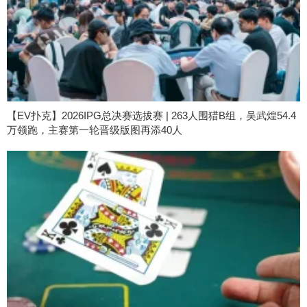
【EV扑克】2026IPG总决赛选拔赛 | 263人围猎B组，吴武煌54.4
万领跑，主赛第一轮晋级版图再添40人