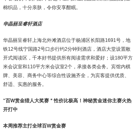
棉织品，十分亲肤，令你安享酣眠。
华晶丽呈睿轩酒店
华晶丽呈睿轩上海北外滩酒店位于杨浦区长阳路1691号，地
铁12号线宁国路2号口步行约2分钟到酒店，酒店大堂设置敞
开式阅读区，千本好书提供所有阅读需求和爱好；设180平方
米会议室和110平方米会议室2个，承接各类会务。宾馆内棋
牌、美容、商务中心等综合性设施齐全，为宾客提供优质、
舒适、实惠的服务。
“百W赏金猎人大奖赛＂性价比极高！
神秘赏金迷你主赛火热
开打中
本周推荐主打
全球百W赏金赛