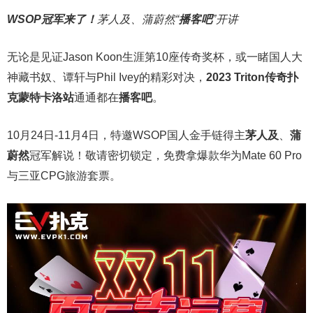
WSOP冠军来了！
茅人及、蒲蔚然“
播客吧
”开讲
无论是见证Jason Koon生涯第10座传奇奖杯，或一睹国人大
神藏书奴、谭轩与Phil Ivey的精彩对决，
2023 Triton传奇扑
克蒙特卡洛站
通通都在
播客吧
。
10月24日-11月4日，特邀WSOP国人金手链得主
茅人及
、
蒲
蔚然
冠军解说！敬请密切锁定，免费拿爆款华为Mate 60 Pro
与三亚CPG旅游套票。