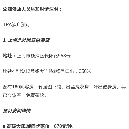
添加酒店人员
添加时请注明：
TPA酒店预订
1. 上海北外滩亚朵酒店
地址：
上海市杨浦区长阳路553号
地铁4号线/12号线大连路站5号口出，350米
配有160间客房、竹居图书馆、出尘洗衣房、汗出健身房、共
语会议室、免费茶饮。
预订房间详情
■
高级大床/标间
优惠价：670元/晚