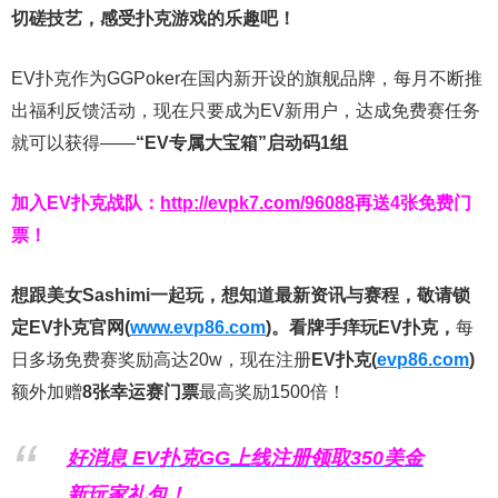
切磋技艺，感受扑克游戏的乐趣吧！
EV扑克作为GGPoker在国内新开设的旗舰品牌，每月不断推
出福利反馈活动，现在只要成为EV新用户，达成免费赛任务
就可以获得——
“EV专属大宝箱”启动码1组
加入EV扑克战队：
http://evpk7.com/96088
再送4张免费门
票！
想跟美女Sashimi一起玩，
想知道最新资讯与赛程，
敬请锁
定EV扑克官网(
www.evp86.com
)。
看牌手痒玩EV扑克，
每
日多场免费赛奖励高达20w，现在注册
EV扑克(
evp86.com
)
额外加赠
8张幸运赛门票
最高奖励1500倍！
好消息 EV扑克GG上线注册领取350美金
新玩家礼包！