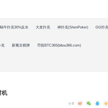
蜗牛扑克30%反水
大发扑克
神扑克(ShenPoker)
GG扑克(
扑克
新葡京棋牌
币投BTC365(bitou366.com)
时机