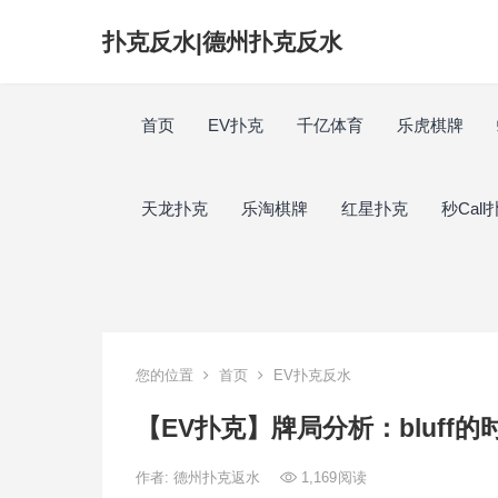
扑克反水|德州扑克反水
首页
EV扑克
千亿体育
乐虎棋牌
天龙扑克
乐淘棋牌
红星扑克
秒Call
您的位置
首页
EV扑克反水
【EV扑克】牌局分析：bluff的
作者:
德州扑克返水
1,169
阅读