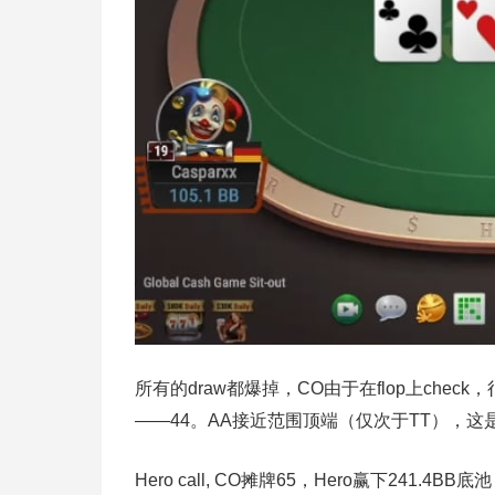
所有的draw都爆掉，CO由于在flop上check
——44。AA接近范围顶端（仅次于TT），这是个
Hero call, CO摊牌65，Hero赢下241.4BB底池