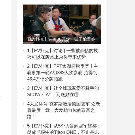
【EV扑克】狂输30万欧：毒王怕曹睿
跟注不敢诈唬，没想到曹睿也是装
1
【EV扑克】讨论 | 一些被低估的技
巧可以在牌桌上为你带来优势
的……
2
【EV扑克】TPT太湖杯秋季赛丨主
赛事第一轮A组389人次参赛 范得钊
46.4万记分牌领跑
3
【EV扑克】让全球玩家爱不释手的
SLOWPLAY，到底好在哪
范
4
大发体育-克罗斯激活德国战车 众老
将最后一舞，大发助力你的致富之
路！
5
【EV扑克】从5个大盲到冠军奖杯：
胡成旭眼中的Triton ONE，不止是比