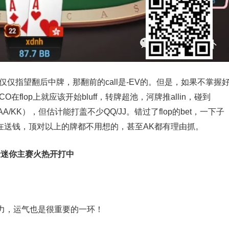
luff，仅仅指望翻后中牌，那翻前的call是-EV的。但是，如果不掌握
在flop上就应该开始bluff，转牌超池，河牌推allin，碰到
A/KK），但估计能打盖不少QQ/JJ。错过了flop的bet，一下子
是在送钱，顶对以上的牌都不用想的，甚至AK都有理由抓。
金迷你主赛火热开打中
力，运气也是很重要的一环！