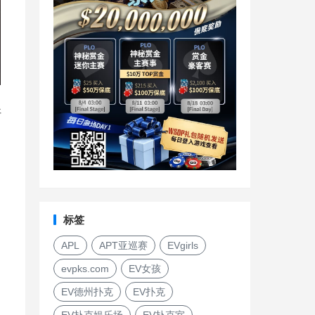
好
标签
APL
APT亚巡赛
EVgirls
evpks.com
EV女孩
EV德州扑克
EV扑克
EV扑克娱乐场
EV扑克室