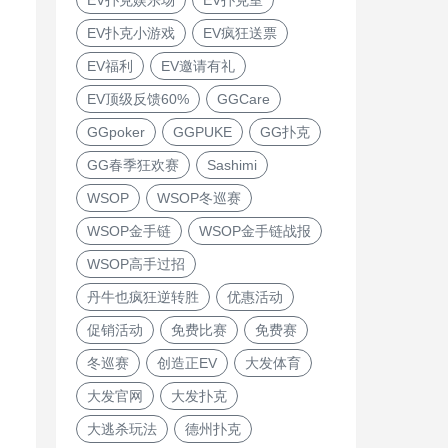
EV扑克小游戏
EV疯狂送票
EV福利
EV邀请有礼
EV顶级反馈60%
GGCare
GGpoker
GGPUKE
GG扑克
GG春季狂欢赛
Sashimi
WSOP
WSOP冬巡赛
WSOP金手链
WSOP金手链战报
WSOP高手过招
丹牛也疯狂逆转胜
优惠活动
促销活动
免费比赛
免费赛
冬巡赛
创造正EV
大发体育
大发官网
大发扑克
大逃杀玩法
德州扑克