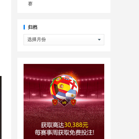
赛
归档
归
档