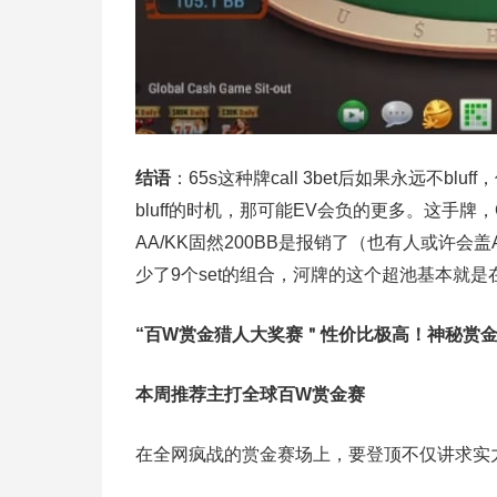
结语
：65s这种牌call 3bet后如果永远不b
bluff的时机，那可能EV会负的更多。这手牌，CO
AA/KK固然200BB是报销了（也有人或许会盖A
少了9个set的组合，河牌的这个超池基本就
“百W赏金猎人大奖赛＂性价比极高！
神秘赏
本周推荐主打
全球百W赏金赛
在全网疯战的赏金赛场上，要登顶不仅讲求实