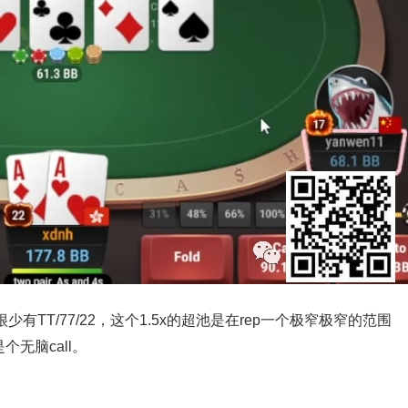
，很少有TT/77/22，这个1.5x的超池是在rep一个极窄极窄的范围
无脑call。