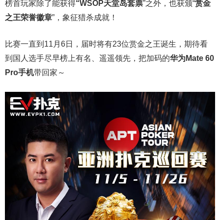
榜首玩家除了能获得
“WSOP天堂岛套票
”之外，也获颁“
赏金
之王荣誉徽章
”，象征猎杀成就！
比赛一直到11月6日，届时将有23位赏金之王诞生，期待看
到国人选手尽早榜上有名、遥遥领先，把加码的
华为Mate 60
Pro手机
带回家～