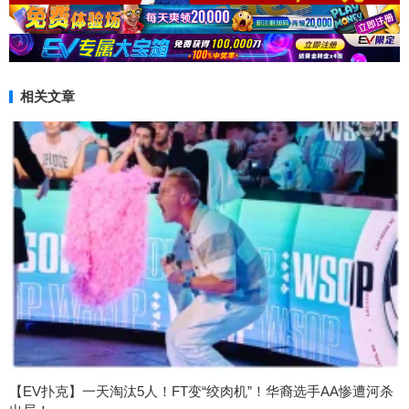
相关文章
【EV扑克】一天淘汰5人！FT变“绞肉机”！华裔选手AA惨遭河杀