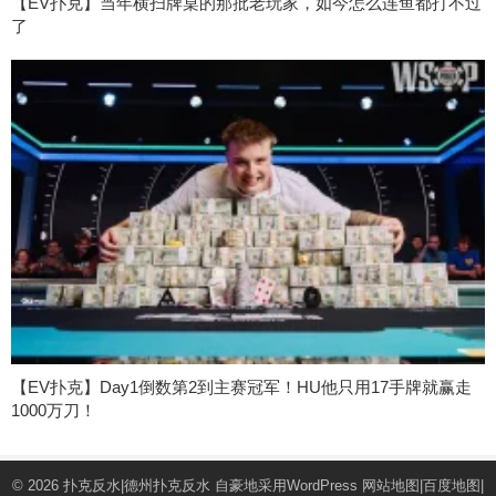
【EV扑克】当年横扫牌桌的那批老玩家，如今怎么连鱼都打不过
了
【EV扑克】Day1倒数第2到主赛冠军！HU他只用17手牌就赢走
1000万刀！
© 2026
扑克反水|德州扑克反水
自豪地采用WordPress
网站地图
|
百度地图
|