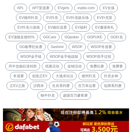
APL
APT亚巡赛
EVgirls
evpks.com
EV女孩
EV德州扑克
EV扑克
EV扑克娱乐场
EV扑克室
EV扑克小游戏
EV疯狂送票
EV福利
EV邀请有礼
EV顶级反馈60%
GGCare
GGpoker
GGPUKE
GG扑克
GG春季狂欢赛
Sashimi
WSOP
WSOP冬巡赛
WSOP金手链
WSOP金手链战报
WSOP高手过招
丹牛也疯狂逆转胜
优惠活动
促销活动
免费比赛
免费赛
冬巡赛
创造正EV
大逃杀玩法
德州扑克
扑克女神
正EV之路
沙西米
生肖系列赛
百万幸运赛
短牌系列赛
蜗牛扑克
超级百万豪客赛