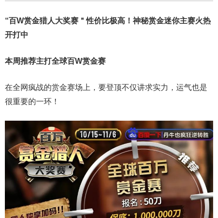
“百W赏金猎人大奖赛＂性价比极高！
神秘赏金迷你主赛火热
开打中
本周推荐主打
全球百W赏金赛
在全网疯战的赏金赛场上，要登顶不仅讲求实力，运气也是
很重要的一环！