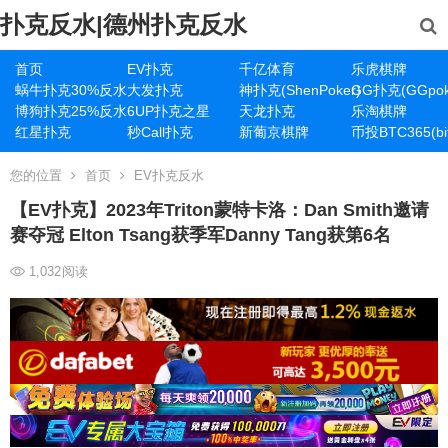
扑克反水|德州扑克反水
首页
EV扑克
千亿体育
乐虎棋牌
蜗牛扑克30%反水
大发扑克
神扑克(ShenPoker)
GG扑克(GGpok
博狗扑克25%反水
6UP扑克之星
天龙扑克
乐淘棋牌
红星扑克
秒Call扑克
新葡京棋牌
币投BTC365(bit
您的位置
首页
EV扑克反水
【EV扑克】2023年Triton蒙特卡洛：Dan Smith邀请
赛夺冠 Elton Tsang获季军Danny Tang获第6名
1,032
阅读