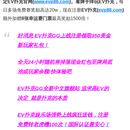
定EV扑克官网(
www.evp86.com
)。
看牌手痒玩EV扑克，
每
日多场免费赛奖励高达20w，现在注册
EV扑克(
evp86.com
)
额外加赠
8张幸运赛门票
最高奖励1500倍！
好消息 EV扑克GG上线注册领取350美金
新玩家礼包！
全天24小时随机将掉落现金红包至牌局底
池或玩家余额!快体验吧
EV扑克GG
全新中文旗舰站
追求高EV
的
决定
就是扑克的本质
EV扑克娱乐场强势上线疯狂送钱，注册
免费转老虎機100次！国际认证最安心！