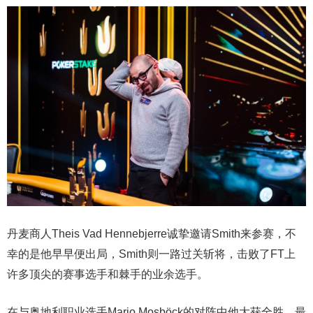
丹麦商人Theis Vad Hennebjerre诚挚邀请Smith来参赛，不
幸的是他早早便出局，Smith则一路过关斩将，击败了FT上
许多顶尖的赛事选手和棘手的业余选手。
在与奥地利职业选手Mario Mosböck的对阵中他大获全胜，最