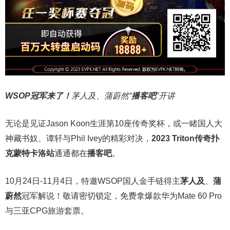
WSOP冠军来了！
茅人及、蒲蔚然“
播客吧
”开讲
无论是见证Jason Koon生涯第10座传奇奖杯，或一睹国人大
神藏书奴、谭轩与Phil Ivey的精彩对决，
2023 Triton传奇扑
克蒙特卡洛站
通通都在
播客吧
。
10月24日-11月4日，特邀WSOP国人金手链得主
茅人及
、
蒲
蔚然
冠军解说！敬请密切锁定，免费拿爆款华为Mate 60 Pro
与三亚CPG旅游套票。