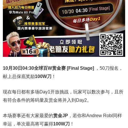
10月30日04:30
全球百W赏金赛 [Final Stage]
，50刀报名，
献上总保底奖励
100W刀
！
现在每日都有多场Day1开放挑战，玩家可以数次参与，且所
有符合条件的筹码量及赏金将并入到Day2。
本场赛事还有大家最爱的
赏金JP
，若你和Andrew Robl同样
幸运，单次最高将可赢得
100W刀
！