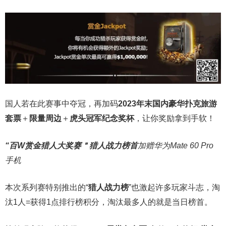
国人若在此赛事中夺冠，再加码
2023年末国内豪华扑克旅游
套票
＋
限量周边
＋
虎头冠军纪念奖杯
，让你奖励拿到手软！
“百W赏金猎人大奖赛＂
猎人战力榜首
加赠华为Mate 60 Pro
手机
本次系列赛特别推出的“
猎人战力榜
”也激起许多玩家斗志，淘
汰1人=获得1点排行榜积分，淘汰最多人的就是当日榜首。